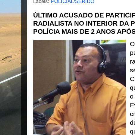
Labels:
POLICIAL/SERIDÓ
ÚLTIMO ACUSADO DE PARTICI
RADIALISTA NO INTERIOR DA 
POLÍCIA MAIS DE 2 ANOS APÓ
O
p
r
s
C
q
o
E
c
d
q