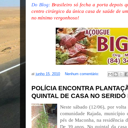
Do Blog:
Brasileiro só fecha a porta depois 
centro cirúrgico da única casa de saúde de um
no mínimo vergonhoso!
at
junho 15, 2010
Nenhum comentário:
POLÍCIA ENCONTRA PLANTAÇ
QUINTAL DE CASA NO SERIDÓ
Neste sábado (12/06), por volta
comunidade Rajada, município 
pés de Maconha, na residência 
De 39 anos. No quintal da casa 