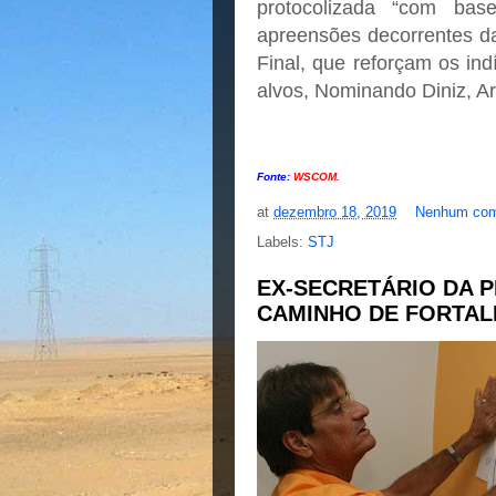
protocolizada “com ba
apreensões decorrentes da
Final, que reforçam os ind
alvos, Nominando Diniz, Ar
Fonte:
WSCOM.
at
dezembro 18, 2019
Nenhum com
Labels:
STJ
EX-SECRETÁRIO DA P
CAMINHO DE FORTAL