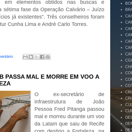
se em elementos obtidos nas buscas e
BO
 sétima fase da Operação Calvário – Juízo
BR
CA
ícios já existentes”. Três conselheiros foram
CA
tur Cunha Lima e André Carlo Torres.
CA
CA
CA
CA
CA
entário:
CG
CH
CO
B PASSA MAL E MORRE EM VOO A
CO
EZA
CO
CR
O ex-secretário de
CR
infraestrutura de João
CU
Pessoa Fred Pitanga passou
CU
mal e morreu durante um voo
DE
da Latam que saiu de Recife
DE
DE
com destino a Fortaleza, na