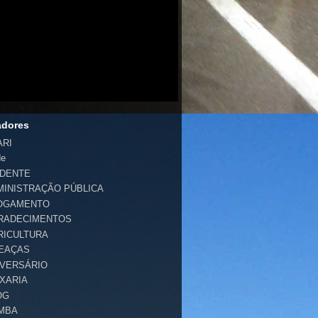
adores
ARI
de
IDENTE
MINISTRAÇÃO PÚBLICA
OGAMENTO
RADECIMENTOS
RICULTURA
EAÇAS
IVERSÁRIO
IXARIA
OG
MBA