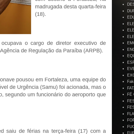
DE
madrugada desta quarta-feira
DU
(18).
ED
EL
ELE
ELE
 ocupava o cargo de diretor executivo de
EM
EN
a Agência de Regulação da Paraíba (ARPB).
EQ
ES
EV
EX
onave pousou em Fortaleza, uma equipe do
Fak
vel de Urgência (Samu) foi acionada, mas o
FA
do, segundo um funcionário do aeroporto que
FÉ
FE
FE
FL
FO
FU
 saiu de férias na terça-feira (17) com a
FU