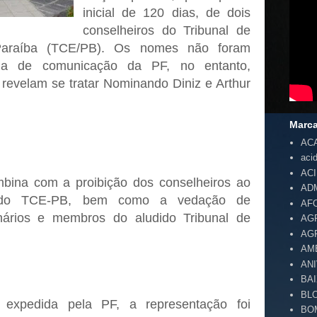
inicial de 120 dias, de dois
conselheiros do Tribunal de
araíba (TCE/PB). Os nomes não foram
ria de comunicação da PF, no entanto,
 revelam se tratar Nominando Diniz e Arthur
Marc
AC
aci
AC
bina com a proibição dos conselheiros ao
AD
s do TCE-PB, bem como a vedação de
AF
ários e membros do aludido Tribunal de
AG
AG
AM
AN
BA
BL
expedida pela PF, a representação foi
BO