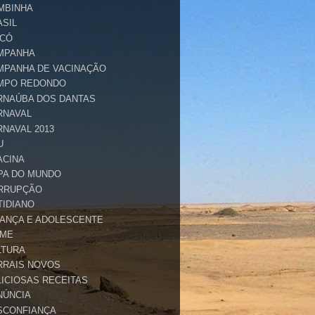
MBINHA
ASIL
ICÓ
MPANHA
MPANHA DE VACINAÇÃO
MPO REDONDO
RNAÚBA DOS DANTAS
RNAVAL
RNAVAL 2013
U
ACINA
PA DO MUNDO
RRUPÇÃO
TIDIANO
IANÇA E ADOLESCENTE
IME
LTURA
RRAIS NOVOS
LICIOSAS RECEITAS
NÚNCIA
SCONFIANÇA