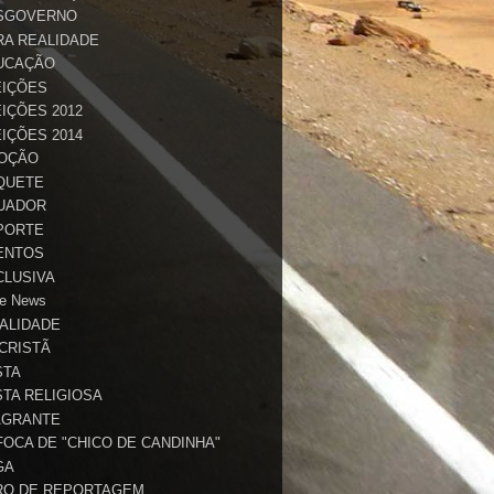
SGOVERNO
RA REALIDADE
UCAÇÃO
EIÇÕES
IÇÕES 2012
IÇÕES 2014
OÇÃO
QUETE
UADOR
PORTE
ENTOS
CLUSIVA
e News
TALIDADE
 CRISTÃ
STA
STA RELIGIOSA
AGRANTE
FOCA DE "CHICO DE CANDINHA"
GA
RO DE REPORTAGEM