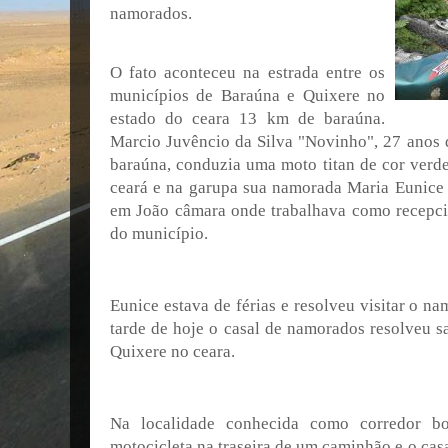
namorados.
O fato aconteceu na estrada entre os
municípios de Baraúna e Quixere no
estado do ceara 13 km de baraúna.
Marcio Juvêncio da Silva "Novinho", 27 anos d
baraúna, conduzia uma moto titan de cor ver
ceará e na garupa sua namorada Maria Eunice 
em João câmara onde trabalhava como recepci
do município.
Eunice estava de férias e resolveu visitar o n
tarde de hoje o casal de namorados resolveu s
Quixere no ceara.
Na localidade conhecida como corredor b
motocicleta na traseira de um caminhão e o cas