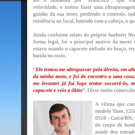
até o momento por “Francisco”, que vi
velocidade, e tentou fazer uma ultrapassage
guidão da sua moto, perdendo o controle, in
residência no local, batendo com a cabeça, o q
Ainda conforme relato do próprio Suebster Ner
forma legal, foi o principal motivo da mort
estava usando o capacete enfiado no braço, re
batida no rosto.
“
Ele tentou me ultrapassar pela direita, em al
da minha moto, e foi de encontro a uma casa
me levantei já fui logo tentar socorrê-lo, 
capacete e veio a óbito
”. Disse muito comovido
A vítima que co
modelo Titan, 125
0518 - Caicó/RN, 
do corpo de bomb
aonde deu entrada