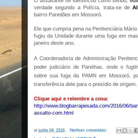
O assaltante se identificou como sendo,
Már
verdade segundo a Polícia, trata-se de
Al
bairro Paredões em Mossoró.
Ele que cumpria pena na Penitenciária Mário 
fugiu da Unidade durante uma fuga em mass
janeiro deste ano.
A Coordenadoria de Administração Peniten
poder judiciário de Parelhas, onde o fugi
sobre sua fuga da PAMN em Mossoró, par
transferência dele para o presídio de origem.
Clique aqui e relembre a cosa:
http://www.blogbarrapesada.com/2016/06/ba
assalto-com.html
at
junho 04, 2016
Nenhum comentário: