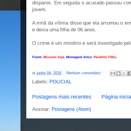
disparos. Em seguida o acusado passou com
jovem.
A irmã da vítima disse que ela arrumou o e
e deixa uma filha de 06 anos.
O crime é um mistério e será investigado pela
Fonte:
Mossoró hoje.
Montagem fotos:
Paulinho Filho.
at
junho 04, 2016
Nenhum comentário:
Labels:
POLICIAL
Postagens mais recentes
Página inicia
Assinar:
Postagens (Atom)