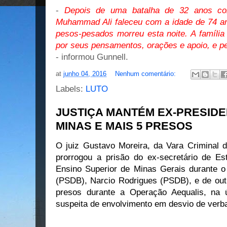
-
Depois de uma batalha de 32 anos con
Muhammad Ali faleceu com a idade de 74 a
pesos-pesados morreu esta noite. A família
por seus pensamentos, orações e apoio, e p
- informou Gunnell.
at
junho 04, 2016
Nenhum comentário:
Labels:
LUTO
JUSTIÇA MANTÉM EX-PRESIDE
MINAS E MAIS 5 PRESOS
O juiz Gustavo Moreira, da Vara Criminal de
prorrogou a prisão do ex-secretário de Es
Ensino Superior de Minas Gerais durante o
(PSDB), Narcio Rodrigues (PSDB), e de ou
presos durante a Operação Aequalis, na ú
suspeita de envolvimento em desvio de verba