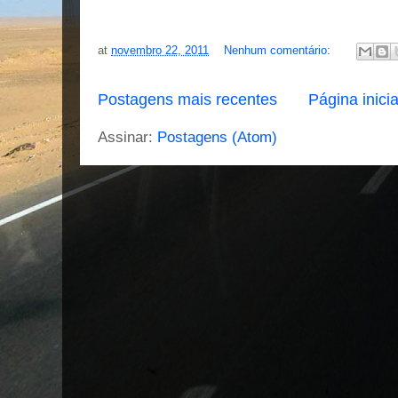
at
novembro 22, 2011
Nenhum comentário:
Postagens mais recentes
Página inicia
Assinar:
Postagens (Atom)