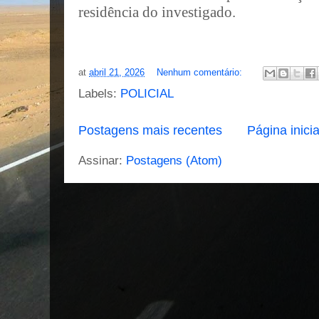
residência do investigado.
at
abril 21, 2026
Nenhum comentário:
Labels:
POLICIAL
Postagens mais recentes
Página inicia
Assinar:
Postagens (Atom)