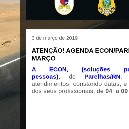
3 de março de 2019
ATENÇÃO! AGENDA ECON/PAREL
MARÇO
A ECON, (soluções p
pessoas)
,
de
Parelhas/RN
, 
atendimentos, constando datas, e 
dos seus profissionais, de
04
a
09