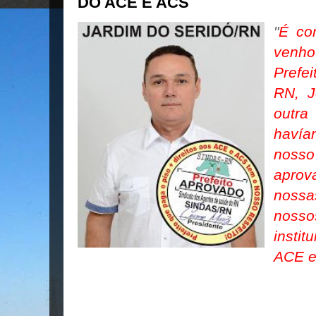
DO ACE E ACS
"
É co
venho
Prefe
RN, J
outr
havía
nosso
apro
nossa
noss
insti
ACE e