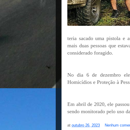
teria sacado uma pistola e a
mais duas pessoas que estava
considerado foragido.
No dia 6 de dezembro ele 
Homicídios e Proteção à Pes
Em abril de 2020, ele passou
sendo monitorado pelo uso da 
at
outubro 26, 2023
Nenhum comen