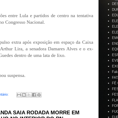
DE
DU
es entre Lula e partidos de centro na tentativa
ED
EL
 no Congresso Nacional.
ELE
ELE
EM
pulso extra após exposição em espaço da Caixa
EN
rthur Lira, a senadora Damares Alves e o ex-
EQ
uedes dentro de uma lata de lixo.
ES
EV
EX
Fak
bou suspensa.
FA
FÉ
FE
tário:
FE
FL
FO
FU
ANDA SAIA RODADA MORRE EM
FU