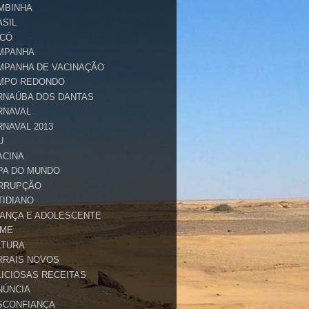
MBINHA
ASIL
ICÓ
MPANHA
MPANHA DE VACINAÇÃO
MPO REDONDO
RNAÚBA DOS DANTAS
RNAVAL
RNAVAL 2013
U
ACINA
PA DO MUNDO
RRUPÇÃO
TIDIANO
IANÇA E ADOLESCENTE
IME
LTURA
RRAIS NOVOS
LICIOSAS RECEITAS
NÚNCIA
SCONFIANÇA