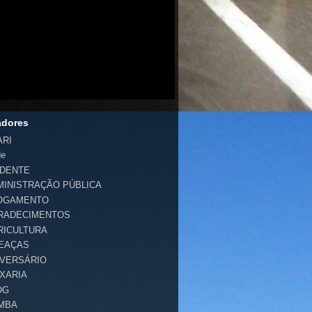
adores
ARI
de
IDENTE
MINISTRAÇÃO PÚBLICA
OGAMENTO
RADECIMENTOS
RICULTURA
EAÇAS
IVERSÁRIO
IXARIA
OG
MBA