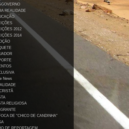
SGOVERNO
RA REALIDADE
UCAÇÃO
EIÇÕES
IÇÕES 2012
IÇÕES 2014
OÇÃO
QUETE
UADOR
PORTE
ENTOS
CLUSIVA
e News
TALIDADE
 CRISTÃ
STA
STA RELIGIOSA
AGRANTE
FOCA DE "CHICO DE CANDINHA"
GA
RO DE REPORTAGEM