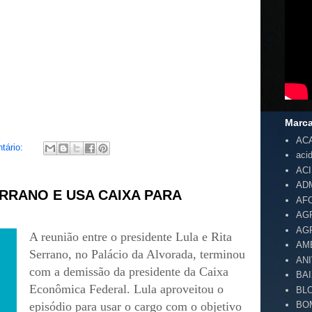
Marc
AC
tário:
aci
AC
AD
ERRANO E USA CAIXA PARA
AF
AG
AG
A reunião entre o presidente Lula e Rita
AM
Serrano, no Palácio da Alvorada, terminou
AN
com a demissão da presidente da Caixa
BA
Econômica Federal. Lula aproveitou o
BL
episódio para usar o cargo com o objetivo
BO