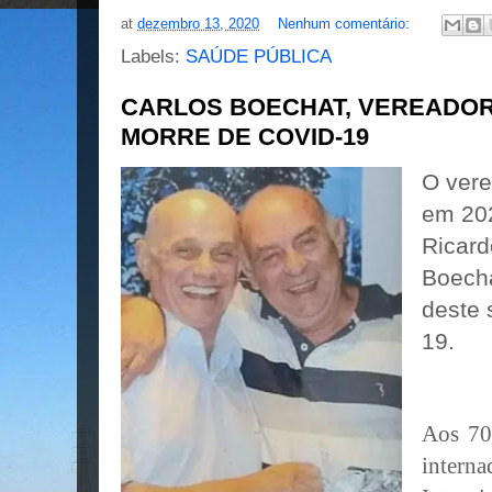
at
dezembro 13, 2020
Nenhum comentário:
Labels:
SAÚDE PÚBLICA
CARLOS BOECHAT, VEREADOR 
MORRE DE COVID-19
O vere
em 202
Ricard
Boecha
deste 
19.
Aos 70
intern