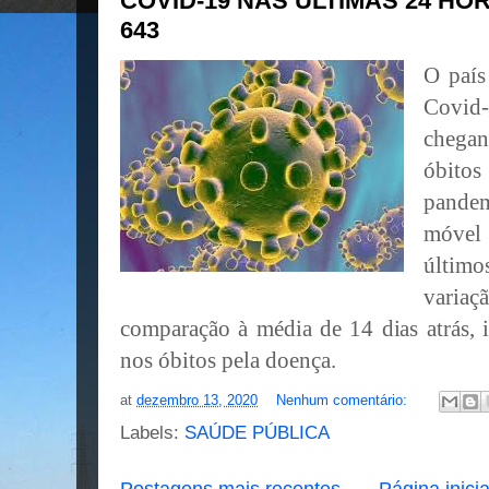
COVID-19 NAS ÚLTIMAS 24 HOR
643
O país
Covid-
chega
óbit
pande
móvel
últim
vari
comparação à média de 14 dias atrás, 
nos óbitos pela doença.
at
dezembro 13, 2020
Nenhum comentário:
Labels:
SAÚDE PÚBLICA