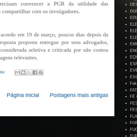
recisam convencer a PGR da utilidade das
DE
a compartilhar com os invstigadores.
DU
ED
EL
ELE
 acordo em 19 de março, poucos dias depois da
ELE
roposta proposta entregue por seus advogados,
EM
 considerada seletiva e criticada por não contou
EN
agens relevantes.
EQ
ES
EV
rio:
EX
Fak
FA
Página inicial
Postagens mais antigas
FÉ
FE
FE
FL
FO
FU
FU