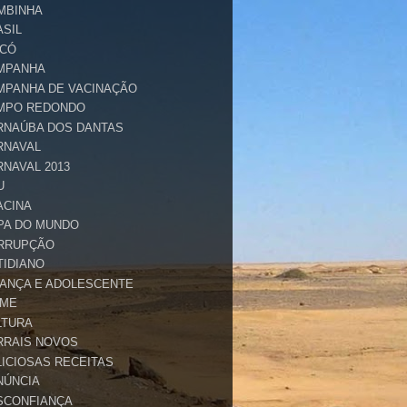
MBINHA
ASIL
ICÓ
MPANHA
MPANHA DE VACINAÇÃO
MPO REDONDO
RNAÚBA DOS DANTAS
RNAVAL
RNAVAL 2013
U
ACINA
PA DO MUNDO
RRUPÇÃO
TIDIANO
IANÇA E ADOLESCENTE
IME
LTURA
RRAIS NOVOS
LICIOSAS RECEITAS
NÚNCIA
SCONFIANÇA