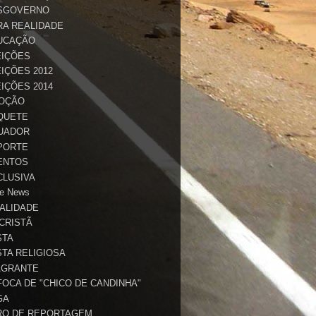
SGOVERNO
RA REALIDADE
UCAÇÃO
EIÇÕES
IÇÕES 2012
IÇÕES 2014
OÇÃO
QUETE
UADOR
PORTE
ENTOS
CLUSIVA
e News
TALIDADE
 CRISTÃ
STA
STA RELIGIOSA
AGRANTE
FOCA DE "CHICO DE CANDINHA"
GA
RO DE REPORTAGEM