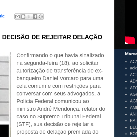
rio:
 DECISÃO DE REJEITAR DELAÇÃO
Marc
Confirmando o que havia sinalizado
AC
na segunda-feira (18), ao solicitar
aci
autorização de transferência do ex-
AC
banqueiro Daniel Vorcaro para uma
AD
cela comum e com restrições para
AF
conversar com seus advogados, a
AG
Polícia Federal comunicou ao
AG
AM
ministro André Mendonça, relator do
AN
caso no Supremo Tribunal Federal
BA
(STF), sua decisão de rejeitar a
BL
proposta de delação premiada do
BO