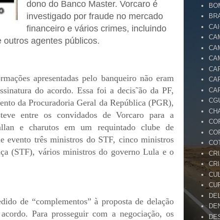
dono do Banco Master. Vorcaro é
BO
investigado por fraude no mercado
BR
CA
financeiro e vários crimes, incluindo
CA
e outros agentes públicos.
CA
CA
CA
ormações apresentadas pelo banqueiro não eram
CA
ssinatura do acordo. Essa foi a decis˜ão da PF,
CA
CG
ento da Procuradoria Geral da República (PGR),
CH
steve entre os convidados de Vorcaro para a
CO
llan e charutos em um requintado clube de
CO
e evento três ministros do STF, cinco ministros
CO
iça (STF), vários ministros do governo Lula e o
CR
CR
CU
CU
DE
edido de “complementos” à proposta de delação
DE
o acordo. Para prosseguir com a negociação, os
DE