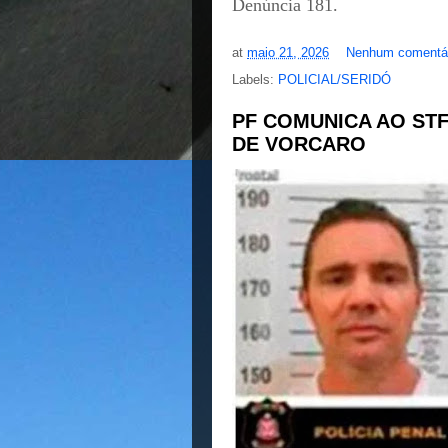
Denúncia 181.
at
maio 21, 2026
Nenhum comentá
Labels:
POLICIAL/SERIDÓ
PF COMUNICA AO STF
DE VORCARO