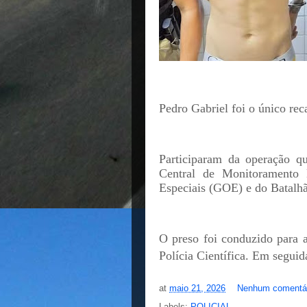
Pedro Gabriel foi o único reca
Participaram da operação qu
Central de Monitoramento
Especiais (GOE) e do Batalh
O preso foi conduzido para a
Polícia Científica. Em seguida
at
maio 21, 2026
Nenhum comentá
Labels:
POLICIAL