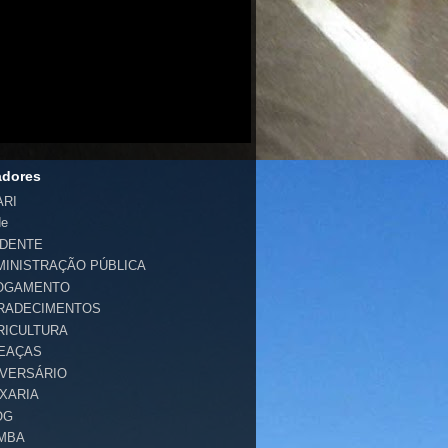
adores
ARI
de
IDENTE
MINISTRAÇÃO PÚBLICA
OGAMENTO
RADECIMENTOS
RICULTURA
EAÇAS
IVERSÁRIO
IXARIA
OG
MBA