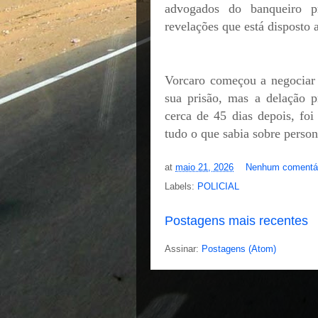
advogados do banqueiro p
revelações que está disposto 
Vorcaro começou a negociar
sua prisão, mas a delação p
cerca de 45 dias depois, foi
tudo o que sabia sobre person
at
maio 21, 2026
Nenhum comentá
Labels:
POLICIAL
Postagens mais recentes
Assinar:
Postagens (Atom)