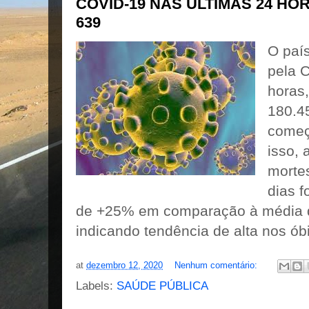
COVID-19 NAS ÚLTIMAS 24 HOR
639
O país
pela C
horas
180.4
começ
isso, 
mortes
dias f
de +25% em comparação à média d
indicando tendência de alta nos ób
at
dezembro 12, 2020
Nenhum comentário:
Labels:
SAÚDE PÚBLICA