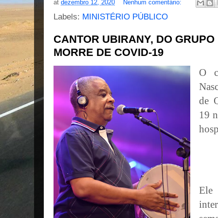
at
dezembro 12, 2020
Nenhum comentário:
Labels:
MINISTÉRIO PÚBLICO
CANTOR UBIRANY, DO GRUPO 
MORRE DE COVID-19
O c
Nas
de Q
19 n
hosp
Ele
int