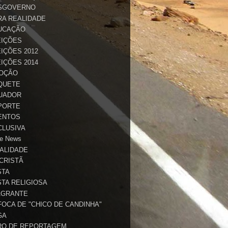
SGOVERNO
RA REALIDADE
UCAÇÃO
EIÇÕES
IÇÕES 2012
IÇÕES 2014
OÇÃO
QUETE
UADOR
PORTE
ENTOS
CLUSIVA
e News
TALIDADE
 CRISTÃ
STA
STA RELIGIOSA
AGRANTE
FOCA DE "CHICO DE CANDINHA"
GA
RO DE REPORTAGEM