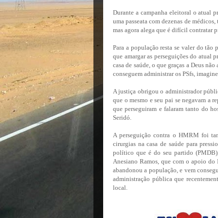
Durante a campanha eleitoral o atual pr
uma passeata com dezenas de médicos, t
mas agora alega que é difícil contratar 
Para a população resta se valer do tão 
que amargar as perseguições do atual pr
casa de saúde, o que graças a Deus não 
conseguem administrar os PSfs, imagine
A justiça obrigou o administrador públi
que o mesmo e seu pai se negavam a repa
que perseguiram e falaram tanto do ho
Seridó.
A perseguição contra o HMRM foi tant
cirurgias na casa de saúde para press
político que é do seu partido (PMDB)
Anesiano Ramos, que com o apoio do D
abandonou a população, e vem conseguin
administração pública que recentemen
local.