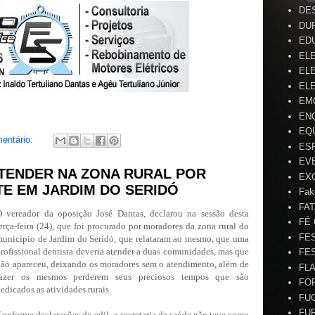
DE
DU
ED
EL
ELE
ELE
EM
EN
EQ
entário:
ES
EV
ATENDER NA ZONA RURAL POR
EX
TE EM JARDIM DO SERIDÓ
Fak
FA
 vereador da oposição José Dantas, declarou na sessão desta
FÉ
erça-feira (24), que foi procurado por moradores da zona rural do
FE
unicípio de Jardim do Seridó, que relataram ao mesmo, que uma
rofissional dentista deveria atender a duas comunidades, mas que
FE
ão apareceu, deixando os moradores sem o atendimento, além de
FL
fazer os mesmos perderem seus preciosos tempos que são
FO
edicados as atividades rurais.
FU
FU
onforme declarações do edil, a secretaria de saúde não teve como