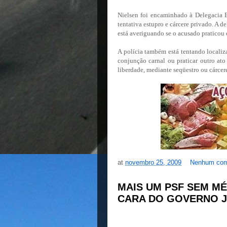
Nielsen foi encaminhado à Delegacia 
tentativa estupro e cárcere privado. A d
está averiguando se o acusado praticou 
A polícia também está tentando localiza
conjunção carnal ou praticar outro at
liberdade, mediante seqüestro ou cárcer
at
novembro 25, 2009
Nenhum com
MAIS UM PSF SEM MÉ
CARA DO GOVERNO J