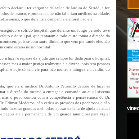
efeito declarou ter vergonha da saúde de Jardim do Seridó, e fez
odos de branco, e prometeu que não faltariam médicos na cidade,
profissionais, o que durante a campanha eleitoral não era.
perseguido e sofrido hospital, que durante um longo período teve
efeito e de seu pai, que tentaram o todo custo tomar a direção da
aconteceu, pois se com tanto dinheiro que vem pra saúde eles não
m como estaria nosso hospital!
co a fazer o repasse da ajuda que sempre foi dada para o hospital,
ssar, mas a maior justiça realmente é a divina, pois tem pessoas
spital e hoje só tem ele para não morrer a mingua em Jardim do
a, que até o médico Dr. Antonio Petronilo deixou de fazer as
ionar a direção do mesmo a entregar o comando ao atual sistema
, mas o povo contou com a competência e perseverança do Dr.
r. Edimar Medeiros, não cedeu as pressões dos poderosos e não
do mostrar grandes melhorias, apesar da falta de ajuda da atual
VÍDE
te negou até a permanência de um guarda municipal para vigiar