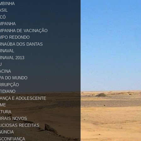
MBINHA
ASIL
ICÓ
MPANHA
MPANHA DE VACINAÇÃO
MPO REDONDO
RNAÚBA DOS DANTAS
RNAVAL
RNAVAL 2013
U
ACINA
PA DO MUNDO
RRUPÇÃO
TIDIANO
IANÇA E ADOLESCENTE
IME
LTURA
RRAIS NOVOS
LICIOSAS RECEITAS
NÚNCIA
SCONFIANÇA