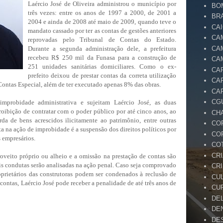
Laércio José de Oliveira administrou o município por
BO
três vezes: entre os anos de 1997 a 2000, de 2001 a
BR
2004 e ainda de 2008 até maio de 2009, quando teve o
CA
mandato cassado por ter as contas de gestões anteriores
CA
reprovadas pelo Tribunal de Contas do Estado.
Durante a segunda administração dele, a prefeitura
CA
recebeu R$ 250 mil da Funasa para a construção de
CA
251 unidades sanitárias domiciliares. Como o ex-
CA
prefeito deixou de prestar contas da correta utilização
CA
Contas Especial, além de ter executado apenas 8% das obras.
CA
CG
improbidade administrativa e sujeitam Laércio José, as duas
roibição de contratar com o poder público por até cinco anos, ao
CH
rda de bens acrescidos ilicitamente ao patrimônio, entre outras
CO
a na ação de improbidade é a suspensão dos direitos políticos por
CO
s empresários.
CO
CR
oveito próprio ou alheio e a omissão na prestação de contas são
ais condutas serão analisadas na ação penal. Caso seja comprovado
CR
oprietários das construtoras podem ser condenados à reclusão de
CU
 contas, Laércio José pode receber a penalidade de até três anos de
CU
DE
DE
DE