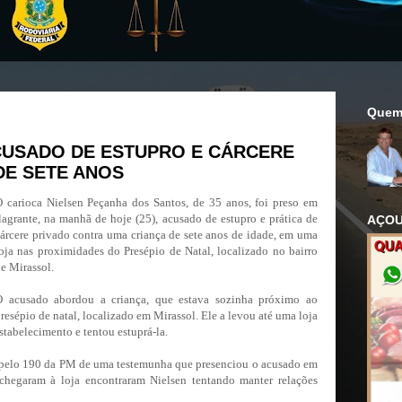
Quem
CUSADO DE ESTUPRO E CÁRCERE
DE SETE ANOS
 carioca Nielsen Peçanha dos Santos, de 35 anos, foi preso em
lagrante, na manhã de hoje (25), acusado de estupro e prática de
AÇOU
árcere privado contra uma criança de sete anos de idade, em uma
oja nas proximidades do Presépio de Natal, localizado no bairro
e Mirassol.
O acusado abordou a criança, que estava sozinha próximo ao
resépio de natal, localizado em Mirassol. Ele a levou até uma loja
stabelecimento e tentou estuprá-la.
a pelo 190 da PM de uma testemunha que presenciou o acusado em
 chegaram à loja encontraram Nielsen tentando manter relações