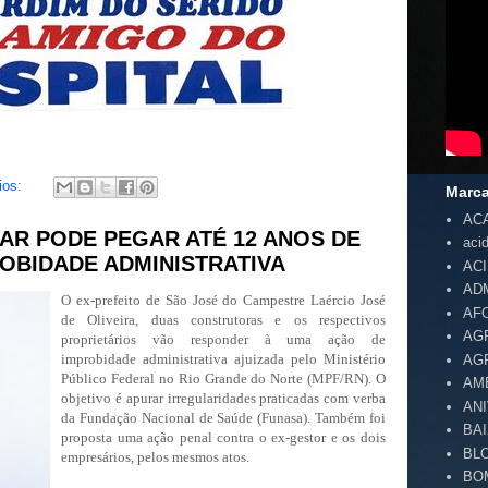
ios:
Marc
AC
AR PODE PEGAR ATÉ 12 ANOS DE
aci
OBIDADE ADMINISTRATIVA
AC
AD
O ex-prefeito de São José do Campestre Laércio José
AF
de Oliveira, duas construtoras e os respectivos
AG
proprietários vão responder à uma ação de
improbidade administrativa ajuizada pelo Ministério
AG
Público Federal no Rio Grande do Norte (MPF/RN). O
AM
objetivo é apurar irregularidades praticadas com verba
AN
da Fundação Nacional de Saúde (Funasa). Também foi
BA
proposta uma ação penal contra o ex-gestor e os dois
BL
empresários, pelos mesmos atos.
BO