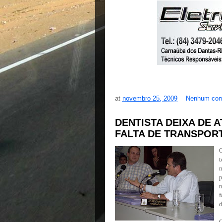
at
novembro 25, 2009
Nenhum com
DENTISTA DEIXA DE 
FALTA DE TRANSPOR
O
t
m
p
n
d
C