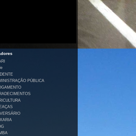
adores
ARI
de
IDENTE
MINISTRAÇÃO PÚBLICA
OGAMENTO
RADECIMENTOS
RICULTURA
EAÇAS
IVERSÁRIO
IXARIA
OG
MBA