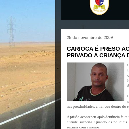
25 de novembro de 2009
CARIOCA É PRESO A
PRIVADO A CRIANÇA 
O
f
c
l
d
p
nas proximidades, a trancou dentro do e
A prisão aconteceu após denúncia feit
atitude suspeita. Quando os policiais
sexuais com a menor.