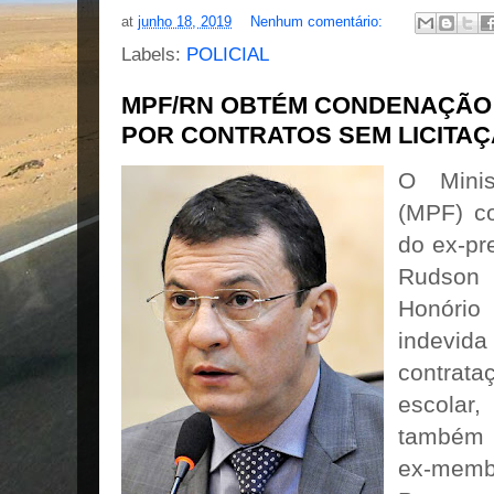
at
junho 18, 2019
Nenhum comentário:
Labels:
POLICIAL
MPF/RN OBTÉM CONDENAÇÃO 
POR CONTRATOS SEM LICITA
O Minis
(MPF) c
do ex-pr
Rudson
Honório
indevid
contra
escolar
também 
ex-mem