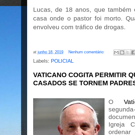
Lucas, de 18 anos, que também é
casa onde o pastor foi morto. Qu
envolveu com tráfico de drogas.
at
junho 18, 2019
Nenhum comentário:
Labels:
POLICIAL
VATICANO COGITA PERMITIR 
CASADOS SE TORNEM PADRES
O
Va
segund
docume
Igreja 
ordenar