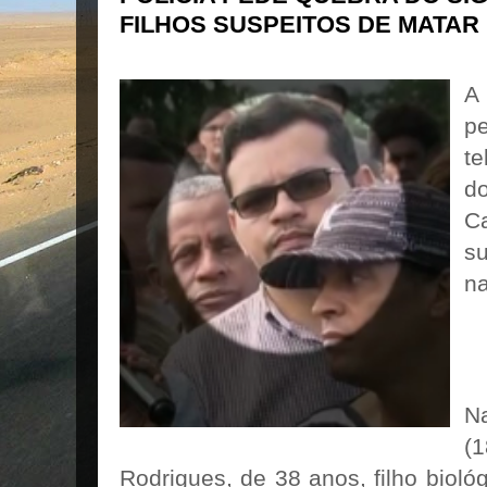
FILHOS SUSPEITOS DE MATAR
A
p
te
d
C
s
n
N
(
Rodrigues, de 38 anos, filho bioló