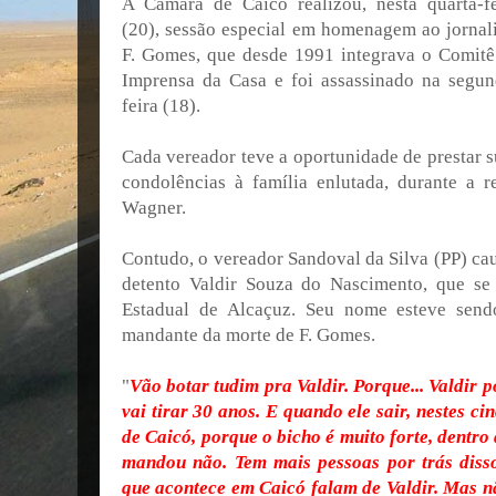
A Câmara de Caicó realizou, nesta quarta-fe
(20), sessão especial em homenagem ao jornali
F. Gomes, que desde 1991 integrava o Comitê
Imprensa da Casa e foi assassinado na segun
feira (18).
Cada vereador teve a oportunidade de prestar s
condolências à família enlutada, durante a 
Wagner.
Contudo, o vereador Sandoval da Silva (PP) ca
detento Valdir Souza do Nascimento, que se 
Estadual de Alcaçuz. Seu nome esteve sen
mandante da morte de F. Gomes.
"
Vão botar tudim pra Valdir. Porque... Valdir 
vai tirar 30 anos. E quando ele sair, nestes ci
de Caicó, porque o bicho é muito forte, dentro
mandou não. Tem mais pessoas por trás diss
que acontece em Caicó falam de Valdir. Mas nã