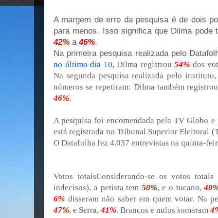
A margem de erro da pesquisa é de dois po
para menos. Isso significa que Dilma pode 
42%
a
46%
.
Na primeira pesquisa realizada pelo Datafo
no último dia 10
, Dilma registrou
54%
dos vot
Na segunda pesquisa realizada pelo instituto
números se repetiram: Dilma também registro
46%
.
A pesquisa foi encomendada pela TV Globo e p
está registrada no Tribunal Superior Eleitoral
O Datafolha fez 4.037 entrevistas na quinta-fei
Votos totaisConsiderando-se os votos totais
indecisos), a petista tem
50%
, e o tucano,
40
6%
disseram não saber em quem votar. Na pes
47%
, e Serra,
41%
. Brancos e nulos somaram
4