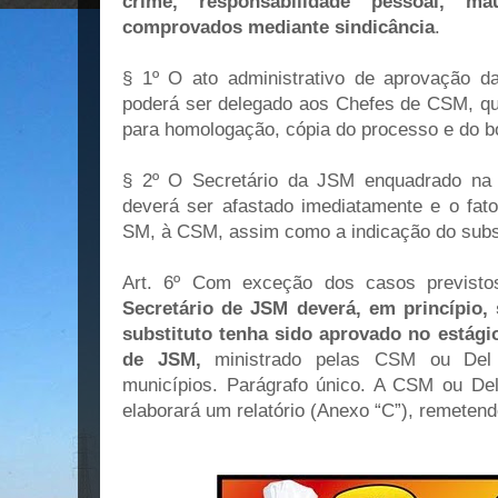
crime, responsabilidade pessoal, m
comprovados mediante sindicância
.
§ 1º O ato administrativo de aprovação 
poderá ser delegado aos Chefes de CSM, q
para homologação, cópia do processo e do b
§ 2º O Secretário da JSM enquadrado na e
deverá ser afastado imediatamente e o fato
SM, à CSM, assim como a indicação do subst
Art. 6º Com exceção dos casos previstos
Secretário de JSM deverá, em princípio,
substituto tenha sido aprovado no estági
de JSM,
ministrado pelas CSM ou Del 
municípios. Parágrafo único. A CSM ou De
elaborará um relatório (Anexo “C”), remeten