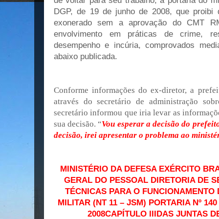
de voltar para seu trabalho, a portaria do m
DGP, de 19 de junho de 2008, que proibi 
exonerado sem a aprovação do CMT R
envolvimento em práticas de crime, re
desempenho e incúria, comprovados median
abaixo publicada.
Conforme informações do ex-diretor, a prefei
através do secretário de administração sobr
secretário informou que iria levar as informaçõe
sua decisão. “
Vou esperar a decisão do prefeito
decisão, irei apresentar o problema ao ministé
MINISTÉRIO DA DEFESA EXÉRCITO BR
GERAL DO
PESSOAL DIRETORIA DE S
TÉCNICAS PARA O FUNCIONAMENTO 
MILITAR (NT 11 – JSM) PORTARIA Nº 14
2008CAPÍTULO IIIDAS JUNTAS D