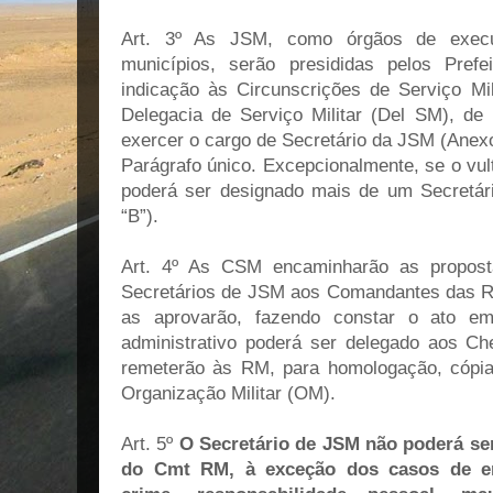
Art. 3º As JSM, como órgãos de execu
municípios, serão presididas pelos Prefe
indicação às Circunscrições de Serviço Mil
Delegacia de Serviço Militar (Del SM), de 
exercer o cargo de Secretário da JSM (Anexo
Parágrafo único. Excepcionalmente, se o vul
poderá ser designado mais de um Secretá
“B”).
Art. 4º As CSM encaminharão as propos
Secretários de JSM aos Comandantes das R
as aprovarão, fazendo constar o ato em
administrativo poderá ser delegado aos C
remeterão às RM, para homologação, cópia
Organização Militar (OM).
Art. 5º
O Secretário de JSM não poderá se
do Cmt RM, à exceção dos casos de en