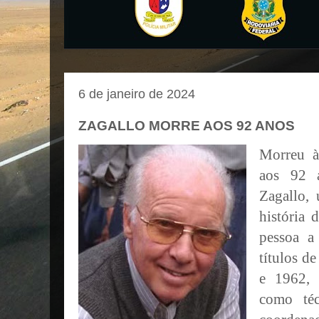
6 de janeiro de 2024
ZAGALLO MORRE AOS 92 ANOS
Morreu às
aos 92 
Zagallo,
história 
pessoa a
títulos 
e 1962,
como té