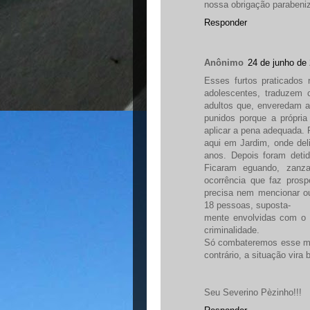
nossa obrigação parabeniz
Responder
Anônimo
24 de junho de
Esses furtos praticados
adolescentes, traduzem
adultos que, enveredam 
punidos porque a própria
aplicar a pena adequada.
aqui em Jardim, onde del
anos. Depois foram deti
Ficaram eguando, zanza
ocorrência que faz pros
precisa nem mencionar ou
18 pessoas, suposta-
mente envolvidas com o t
criminalidade.
Só combateremos esse ma
contrário, a situação vira
Seu Severino Pèzinho!!!