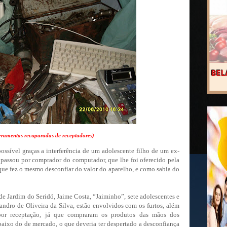
ramentas recuparadas de receptadores)
possível graças a interferência de um adolescente filho de um ex-
e passou por comprador do computador, que lhe foi oferecido pela
 que fez o mesmo desconfiar do valor do aparelho, e como sabia do
de Jardim do Seridó, Jaime Costa, “Jaiminho”, sete adolescentes e
andro de Oliveira da Silva, estão envolvidos com os furtos, além
por receptação, já que compraram os produtos das mãos dos
aixo do de mercado, o que deveria ter despertado a desconfiança