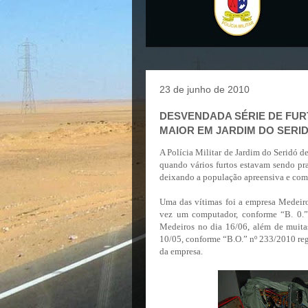
23 de junho de 2010
DESVENDADA SÉRIE DE FUR
MAIOR EM JARDIM DO SERI
A Polícia Militar de Jardim do Seridó 
quando vários furtos estavam sendo pr
deixando a população apreensiva e co
Uma das vítimas foi a empresa Medeiro
vez um computador, conforme “B. 0.”
Medeiros no dia 16/06, além de muitas
10/05, conforme “B.O.” nº 233/2010 regi
da empresa.