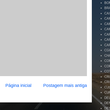
BO
BR
CA
CA
CA
CA
CA
CA
CA
CG
CH
CO
CO
CO
CR
CR
Página inicial
Postagem mais antiga
CU
CU
DE
DE
DE