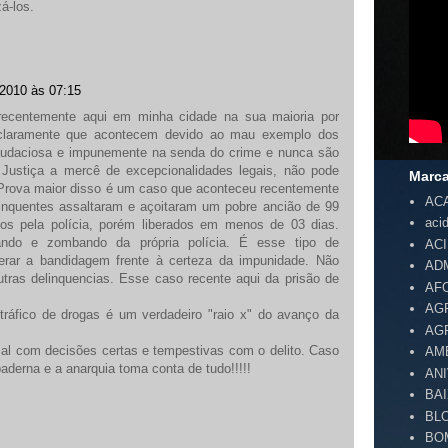
á-los.
 2010 às 07:15
 recentemente aqui em minha cidade na sua maioria por
 claramente que acontecem devido ao mau exemplo dos
audaciosa e impunemente na senda do crime e nunca são
 Justiça a mercê de excepcionalidades legais, não pode
Marc
 Prova maior disso é um caso que aconteceu recentemente
AC
inquentes assaltaram e açoitaram um pobre ancião de 99
aci
dos pela polícia, porém liberados em menos de 03 dias.
ndo e zombando da própria polícia. É esse tipo de
AC
perar a bandidagem frente à certeza da impunidade. Não
AD
tras delinquencias. Esse caso recente aqui da prisão de
AF
AG
ráfico de drogas é um verdadeiro "raio x" do avanço da
AG
l com decisões certas e tempestivas com o delito. Caso
AM
 baderna e a anarquia toma conta de tudo!!!!!
AN
BA
BL
BO