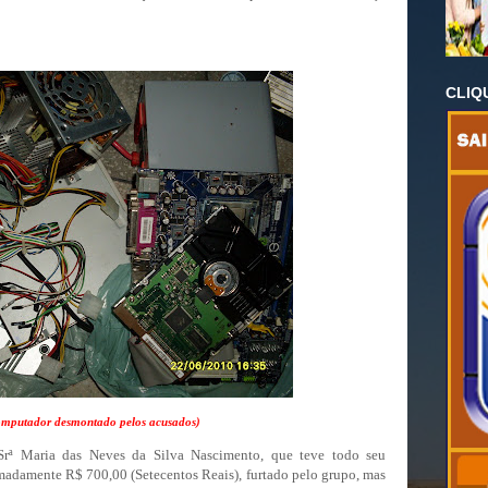
CLIQ
mputador desmontado pelos acusados)
 Srª Maria das Neves da Silva Nascimento, que teve todo seu
madamente R$ 700,00 (Setecentos Reais), furtado pelo grupo, mas