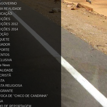
SGOVERNO
RA REALIDADE
UCAÇÃO
EIÇÕES
IÇÕES 2012
IÇÕES 2014
OÇÃO
QUETE
UADOR
PORTE
ENTOS
CLUSIVA
e News
TALIDADE
 CRISTÃ
STA
STA RELIGIOSA
AGRANTE
FOCA DE "CHICO DE CANDINHA"
GA
RO DE REPORTAGEM