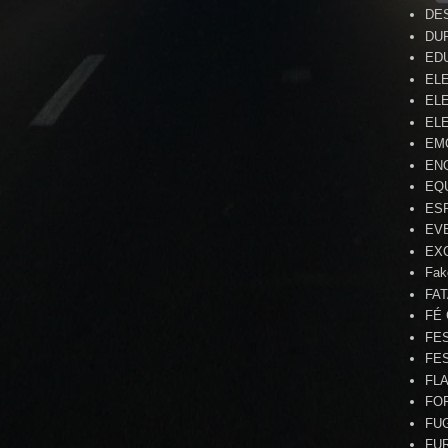
DE
DU
ED
EL
ELE
ELE
EM
EN
EQ
ES
EV
EX
Fak
FA
FÉ
FE
FE
FL
FO
FU
FU