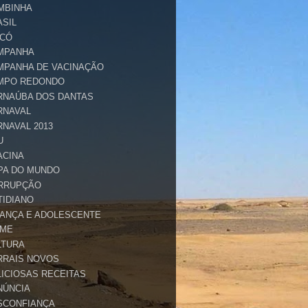
MBINHA
ASIL
ICÓ
MPANHA
MPANHA DE VACINAÇÃO
MPO REDONDO
RNAÚBA DOS DANTAS
RNAVAL
RNAVAL 2013
U
ACINA
PA DO MUNDO
RRUPÇÃO
TIDIANO
IANÇA E ADOLESCENTE
IME
LTURA
RRAIS NOVOS
LICIOSAS RECEITAS
NÚNCIA
SCONFIANÇA