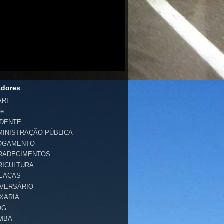
adores
ARI
de
IDENTE
MINISTRAÇÃO PÚBLICA
OGAMENTO
RADECIMENTOS
RICULTURA
EAÇAS
IVERSÁRIO
IXARIA
OG
MBA