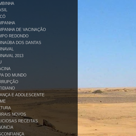
MBINHA
ASIL
ICÓ
MPANHA
MPANHA DE VACINAÇÃO
MPO REDONDO
RNAÚBA DOS DANTAS
RNAVAL
RNAVAL 2013
U
ACINA
PA DO MUNDO
RRUPÇÃO
TIDIANO
IANÇA E ADOLESCENTE
IME
LTURA
RRAIS NOVOS
LICIOSAS RECEITAS
NÚNCIA
SCONFIANÇA