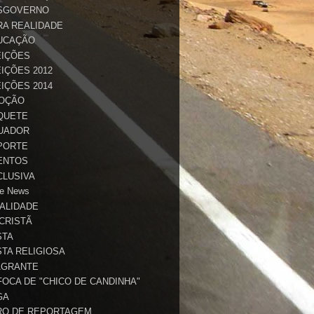
SGOVERNO
RA REALIDADE
UCAÇÃO
EIÇÕES
IÇÕES 2012
IÇÕES 2014
OÇÃO
QUETE
UADOR
PORTE
ENTOS
CLUSIVA
e News
TALIDADE
 CRISTÃ
STA
STA RELIGIOSA
AGRANTE
FOCA DE "CHICO DE CANDINHA"
GA
RO DE REPORTAGEM