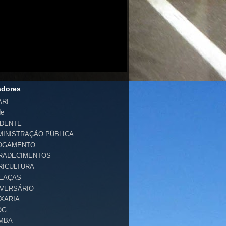
adores
ARI
de
IDENTE
MINISTRAÇÃO PÚBLICA
OGAMENTO
RADECIMENTOS
RICULTURA
EAÇAS
IVERSÁRIO
IXARIA
OG
MBA