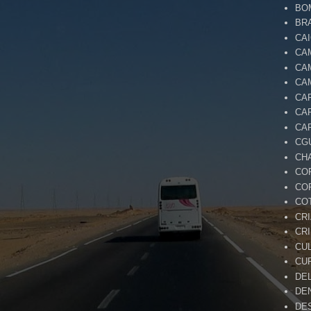
BO
BR
CA
CA
CA
CA
CA
CA
CA
CG
CH
CO
CO
CO
CR
CR
CU
CU
DE
DE
DE