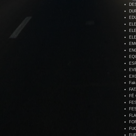
DE
DU
ED
EL
ELE
ELE
EM
EN
EQ
ES
EV
EX
Fak
FA
FÉ
FE
FE
FL
FO
FU
FU