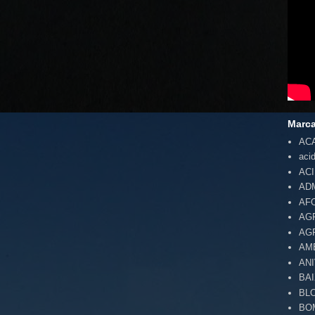
Marc
AC
aci
AC
AD
AF
AG
AG
AM
AN
BA
BL
BO