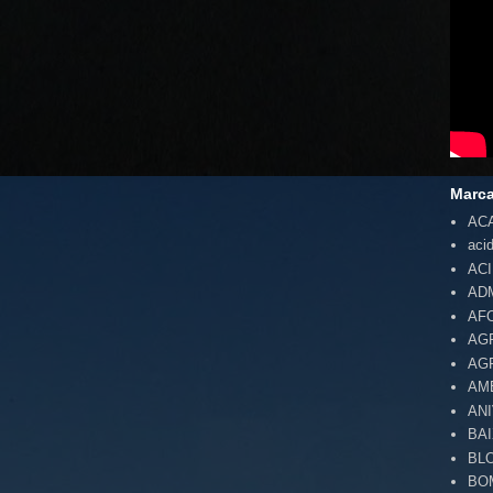
Marc
AC
aci
AC
AD
AF
AG
AG
AM
AN
BA
BL
BO