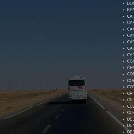
BO
BR
CA
CA
CA
CA
CA
CA
CA
CG
CH
CO
CO
CO
CR
CR
CU
CU
DE
DE
DE