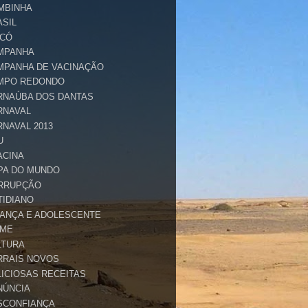
MBINHA
ASIL
ICÓ
MPANHA
MPANHA DE VACINAÇÃO
MPO REDONDO
RNAÚBA DOS DANTAS
RNAVAL
RNAVAL 2013
U
ACINA
PA DO MUNDO
RRUPÇÃO
TIDIANO
IANÇA E ADOLESCENTE
IME
LTURA
RRAIS NOVOS
LICIOSAS RECEITAS
NÚNCIA
SCONFIANÇA