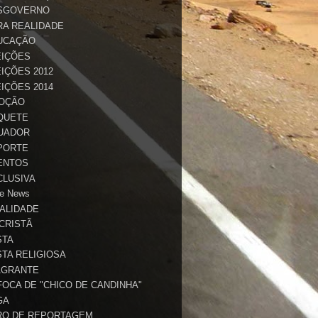
SGOVERNO
RA REALIDADE
UCAÇÃO
EIÇÕES
IÇÕES 2012
IÇÕES 2014
OÇÃO
QUETE
UADOR
PORTE
ENTOS
CLUSIVA
e News
TALIDADE
 CRISTÃ
STA
STA RELIGIOSA
AGRANTE
FOCA DE "CHICO DE CANDINHA"
GA
RO DE REPORTAGEM