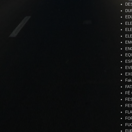
DE
DU
ED
EL
ELE
ELE
EM
EN
EQ
ES
EV
EX
Fak
FA
FÉ
FE
FE
FL
FO
FU
FU