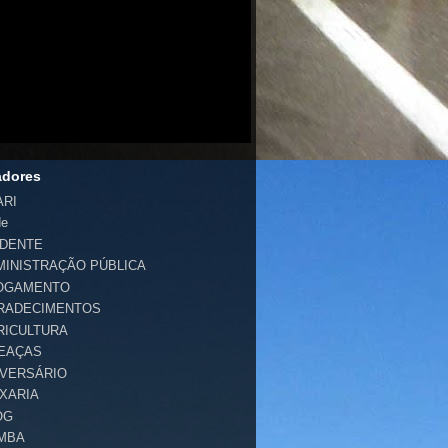
adores
ARI
de
IDENTE
MINISTRAÇÃO PÚBLICA
OGAMENTO
RADECIMENTOS
RICULTURA
EAÇAS
IVERSÁRIO
IXARIA
OG
MBA