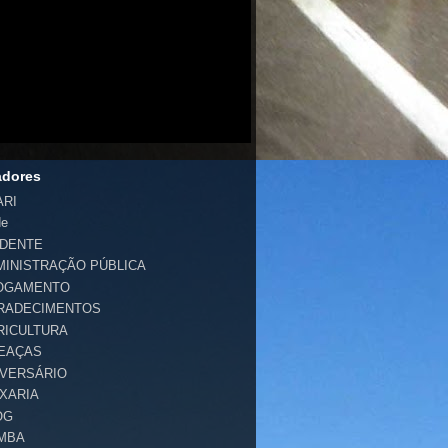
adores
ARI
de
IDENTE
MINISTRAÇÃO PÚBLICA
OGAMENTO
RADECIMENTOS
RICULTURA
EAÇAS
IVERSÁRIO
IXARIA
OG
MBA