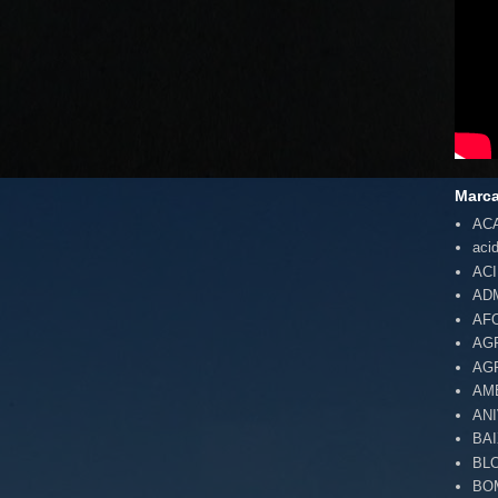
Marc
AC
aci
AC
AD
AF
AG
AG
AM
AN
BA
BL
BO