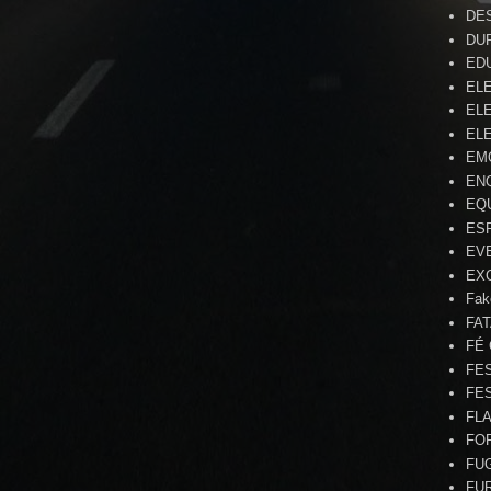
DE
DU
ED
EL
ELE
ELE
EM
EN
EQ
ES
EV
EX
Fak
FA
FÉ
FE
FE
FL
FO
FU
FU