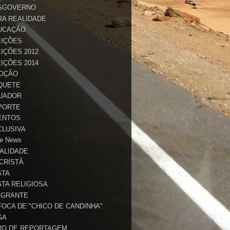
SGOVERNO
RA REALIDADE
UCAÇÃO
EIÇÕES
IÇÕES 2012
IÇÕES 2014
OÇÃO
QUETE
UADOR
PORTE
ENTOS
CLUSIVA
e News
TALIDADE
 CRISTÃ
STA
STA RELIGIOSA
AGRANTE
FOCA DE "CHICO DE CANDINHA"
GA
RO DE REPORTAGEM