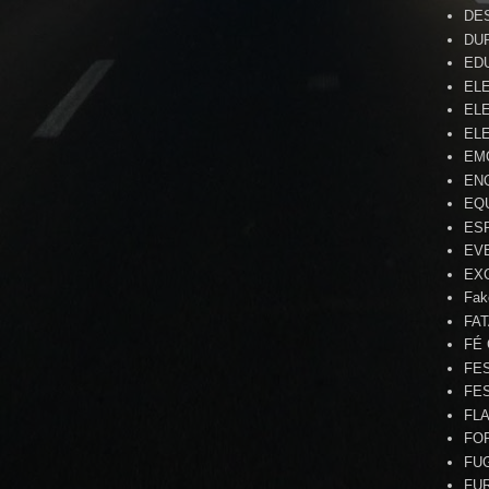
DE
DU
ED
EL
ELE
ELE
EM
EN
EQ
ES
EV
EX
Fak
FA
FÉ
FE
FE
FL
FO
FU
FU