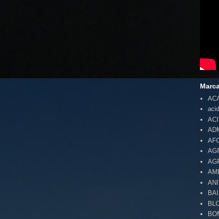
Marc
AC
aci
AC
AD
AF
AG
AG
AM
AN
BA
BL
BO