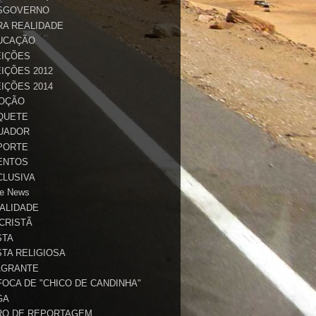
SGOVERNO
RA REALIDADE
UCAÇÃO
EIÇÕES
IÇÕES 2012
IÇÕES 2014
OÇÃO
QUETE
UADOR
PORTE
ENTOS
CLUSIVA
e News
TALIDADE
 CRISTÃ
STA
STA RELIGIOSA
AGRANTE
FOCA DE "CHICO DE CANDINHA"
GA
RO DE REPORTAGEM