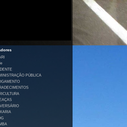
adores
ARI
de
IDENTE
MINISTRAÇÃO PÚBLICA
OGAMENTO
RADECIMENTOS
RICULTURA
EAÇAS
IVERSÁRIO
IXARIA
OG
MBA