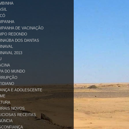
MBINHA
ASIL
ICÓ
MPANHA
MPANHA DE VACINAÇÃO
MPO REDONDO
RNAÚBA DOS DANTAS
RNAVAL
RNAVAL 2013
U
ACINA
PA DO MUNDO
RRUPÇÃO
TIDIANO
IANÇA E ADOLESCENTE
IME
LTURA
RRAIS NOVOS
LICIOSAS RECEITAS
NÚNCIA
SCONFIANÇA