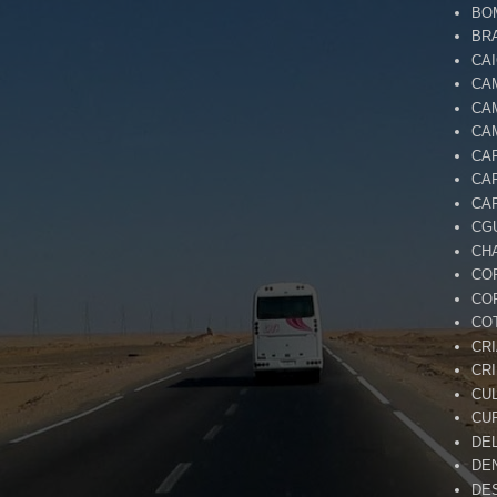
BO
BR
CA
CA
CA
CA
CA
CA
CA
CG
CH
CO
CO
CO
CR
CR
CU
CU
DE
DE
DE