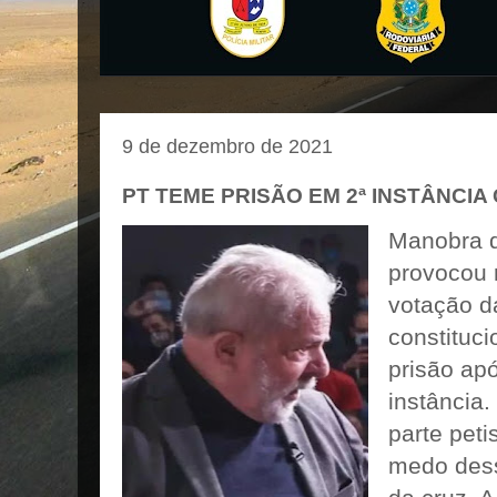
9 de dezembro de 2021
PT TEME PRISÃO EM 2ª INSTÂNCIA
Manobra d
provocou 
votação d
constituci
prisão ap
instância.
parte pet
medo dess