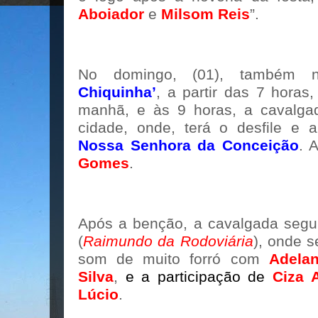
Aboiador
e
Milsom Reis
”.
No domingo, (01), também
Chiquinha’
, a partir das 7 horas
manhã, e às 9 horas, a cavalga
cidade, onde, terá o desfile e
Nossa Senhora da Conceição
. 
Gomes
.
Após a benção, a cavalgada segu
(
Raimundo da Rodoviária
), onde s
som de muito forró com
Adela
Silva
,
e a participação de
Ciza A
Lúcio
.