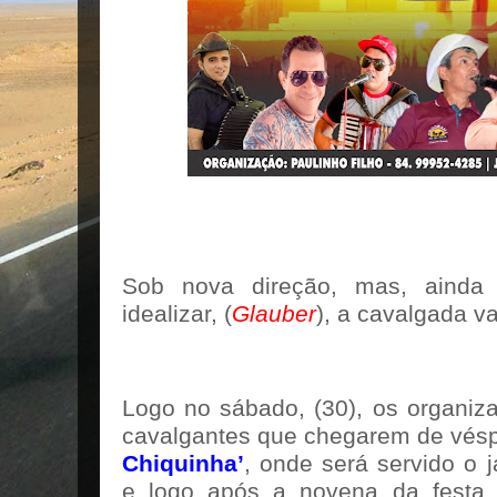
Sob nova direção, mas, aind
idealizar, (
Glauber
), a cavalgada v
Logo no sábado, (30), os organiz
cavalgantes que chegarem de vés
Chiquinha’
, onde será servido o j
e logo após a novena da festa,