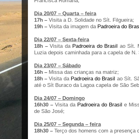
Francisca Romana;
Dia 20/07 – Quarta – feira
17h –
Visita a D. Solidade no Sít. Filgueira;
19h –
Visita da imagem
da
Padroeira do Bras
Dia 22/07 – Sexta-feira
18h –
Visita
da
Padroeira do Brasil
ao Sít. 
Luzia depois caminhada para a capela de N. 
Dia 23/07 – Sábado
16h –
Missa das crianças na matriz;
18h –
Visita
da
Padroeira do Brasil
ao Sít. S
até o Sít Buraco da Lagoa capela de São Seb
Dia 24/07 – Domingo
16h30 –
Visita
da
Padroeira do Brasil
e Miss
de São José;
Dia 25/07 – Segunda – feira
18h30 –
Terço dos homens com a presença 