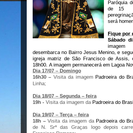
Paróquia d
de 15 di
peregrinaç
será homen
Fique por
Sábado di
imagem 
desembarca no Bairro Jesus Menino, e seg
igreja matriz de São Francisco de Assis,
18h00. A imagem permanecerá em Lagoa Nova
Dia 17/07 – Domingo
16h30 –
Visita da imagem
Padroeira do Br
Linha;
Dia 18/07 – Segunda – feira
19h -
Visita da imagem da
Padroeira do Bras
Dia 19/07 – Terça – feira
18h –
Visita da imagem
da
Padroeira do Bra
de N. Srª das Graças logo depois carr