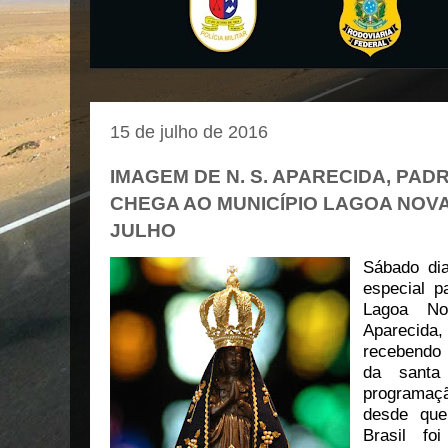
15 de julho de 2016
IMAGEM DE N. S. APARECIDA, PAD
CHEGA AO MUNICÍPIO LAGOA NOVA
JULHO
Sábado di
especial p
Lagoa No
Aparecida,
recebendo
da santa
programaç
desde que
Brasil fo