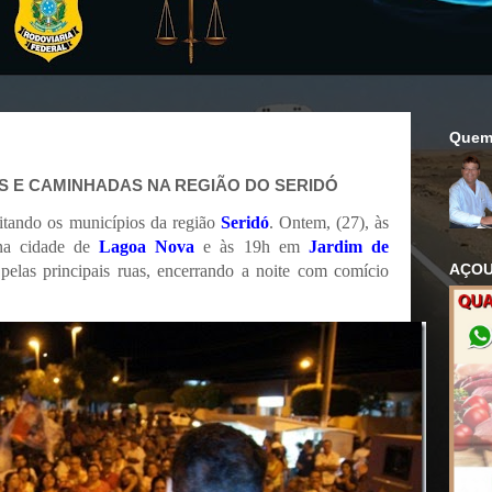
Quem
AS E CAMINHADAS NA REGIÃO DO SERIDÓ
itando os municípios da região
Seridó
. Ontem, (27), às
na cidade de
Lagoa Nova
e às 19h em
Jardim de
AÇOU
pelas principais ruas, encerrando a noite com comício