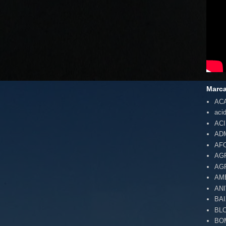
Marc
AC
aci
AC
AD
AF
AG
AG
AM
AN
BA
BL
BO