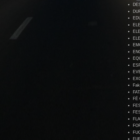
DE
DU
ED
EL
ELE
ELE
EM
EN
EQ
ES
EV
EX
Fak
FA
FÉ
FE
FE
FL
FO
FU
FU