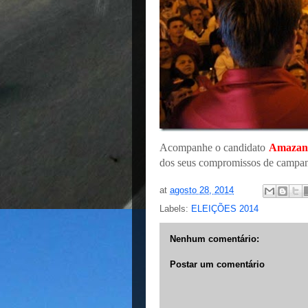
Acompanhe o candidato
Amazan
dos seus compromissos de campa
at
agosto 28, 2014
Labels:
ELEIÇÕES 2014
Nenhum comentário:
Postar um comentário