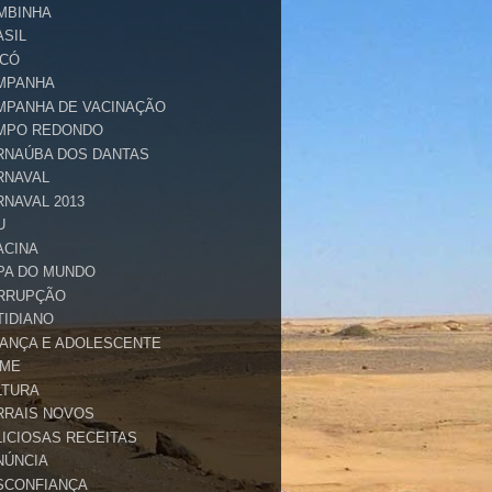
MBINHA
ASIL
ICÓ
MPANHA
MPANHA DE VACINAÇÃO
MPO REDONDO
RNAÚBA DOS DANTAS
RNAVAL
RNAVAL 2013
U
ACINA
PA DO MUNDO
RRUPÇÃO
TIDIANO
IANÇA E ADOLESCENTE
IME
LTURA
RRAIS NOVOS
LICIOSAS RECEITAS
NÚNCIA
SCONFIANÇA