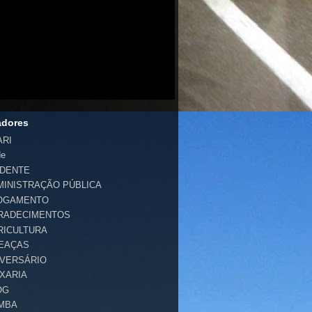
adores
ARI
de
IDENTE
MINISTRAÇÃO PÚBLICA
OGAMENTO
RADECIMENTOS
RICULTURA
EAÇAS
IVERSÁRIO
IXARIA
OG
MBA