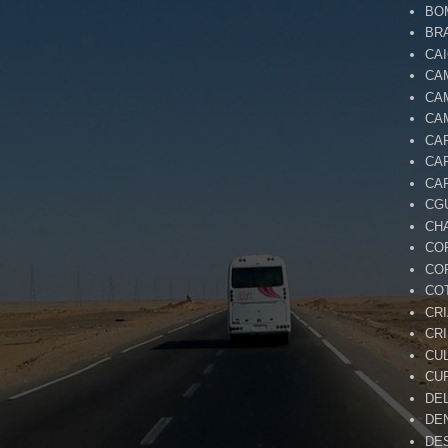
BO
BR
CA
CA
CA
CA
CA
CA
CA
CG
CH
CO
CO
CO
CR
CR
CU
CU
DE
DE
DE