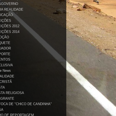
SGOVERNO
RA REALIDADE
UCAÇÃO
EIÇÕES
IÇÕES 2012
IÇÕES 2014
OÇÃO
QUETE
UADOR
PORTE
ENTOS
CLUSIVA
e News
TALIDADE
 CRISTÃ
STA
STA RELIGIOSA
AGRANTE
FOCA DE "CHICO DE CANDINHA"
GA
RO DE REPORTAGEM