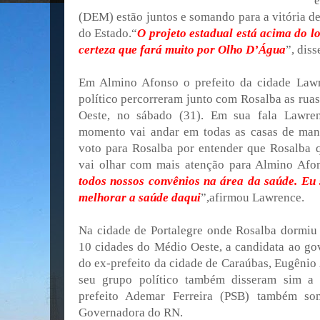
(DEM) estão juntos e somando para a vitória d
do Estado.“
O projeto estadual está acima do l
certeza que fará muito por Olho D’Água
”, dis
Em Almino Afonso o prefeito da cidade Law
político percorreram junto com Rosalba as rua
Oeste, no sábado (31). Em sua fala Lawren
momento vai andar em todas as casas de manh
voto para Rosalba por entender que Rosalba 
vai olhar com mais atenção para Almino Afon
todos nossos convênios na área da saúde. Eu s
melhorar a saúde daqui
”,afirmou Lawrence.
Na cidade de Portalegre onde Rosalba dormiu 
10 cidades do Médio Oeste, a candidata ao go
do ex-prefeito da cidade de Caraúbas, Eugêni
seu grupo político também disseram sim a
prefeito Ademar Ferreira (PSB) também s
Governadora do RN.