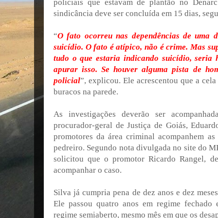
policiais que estavam de plantão no Denarc
sindicância deve ser concluída em 15 dias, segu
“
O fato ocorreu nas dependências de uma del
suicídio. O fato é atípico, não é crime. Mas s
tudo o que estaria indicando suicídio, seria 
apurar isso. Se houver alguma pista de homi
policial
”, explicou. Ele acrescentou que a cela
buracos na parede.
As investigações deverão ser acompanhada
procurador-geral de Justiça de Goiás, Eduar
promotores da área criminal acompanhem as 
pedreiro. Segundo nota divulgada no site do M
solicitou que o promotor Ricardo Rangel, de
acompanhar o caso.
Silva já cumpria pena de dez anos e dez meses
Ele passou quatro anos em regime fechado 
regime semiaberto, mesmo mês em que os desap