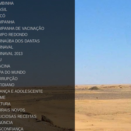
MBINHA
ASIL
ICÓ
MPANHA
MPANHA DE VACINAÇÃO
MPO REDONDO
RNAÚBA DOS DANTAS
RNAVAL
RNAVAL 2013
U
ACINA
PA DO MUNDO
RRUPÇÃO
TIDIANO
IANÇA E ADOLESCENTE
IME
LTURA
RRAIS NOVOS
LICIOSAS RECEITAS
NÚNCIA
SCONFIANÇA