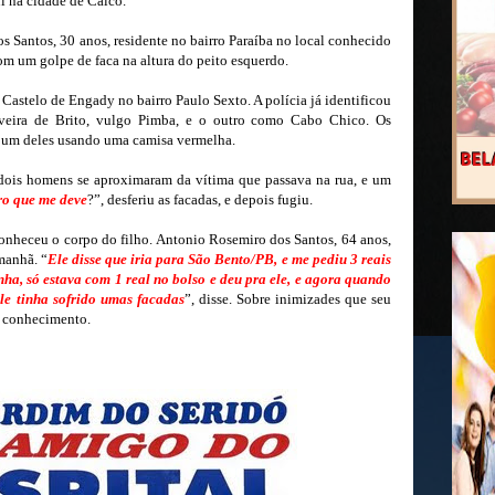
ui na cidade de Caicó.
s Santos, 30 anos, residente no bairro Paraíba no local conhecido
om um golpe de faca na altura do peito esquerdo.
astelo de Engady no bairro Paulo Sexto. A polícia já identificou
veira de Brito, vulgo Pimba, e o outro como Cabo Chico. Os
, um deles usando uma camisa vermelha.
ois homens se aproximaram da vítima que passava na rua, e um
ro que me deve
?”, desferiu as facadas, e depois fugiu.
conheceu o corpo do filho. Antonio Rosemiro dos Santos, 64 anos,
manhã. “
Ele disse que iria para São Bento/PB, e me pediu 3 reais
ha, só estava com 1 real no bolso e deu pra ele, e agora quando
le tinha sofrido umas facadas
”, disse. Sobre inimizades que seu
ha conhecimento.