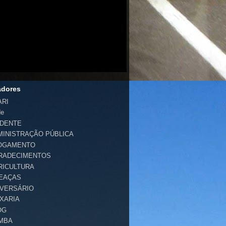
adores
ARI
de
IDENTE
MINISTRAÇÃO PÚBLICA
OGAMENTO
RADECIMENTOS
RICULTURA
EAÇAS
IVERSÁRIO
IXARIA
OG
MBA