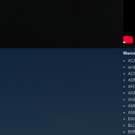
Marc
AC
aci
AC
AD
AF
AG
AG
AM
AN
BA
BL
BO