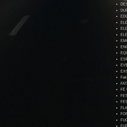
DE
DU
ED
EL
ELE
ELE
EM
EN
EQ
ES
EV
EX
Fak
FA
FÉ
FE
FE
FL
FO
FU
FU