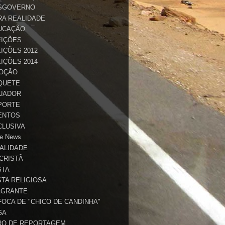
SGOVERNO
RA REALIDADE
UCAÇÃO
EIÇÕES
IÇÕES 2012
IÇÕES 2014
OÇÃO
QUETE
UADOR
PORTE
ENTOS
CLUSIVA
e News
TALIDADE
 CRISTÃ
STA
STA RELIGIOSA
AGRANTE
FOCA DE "CHICO DE CANDINHA"
GA
RO DE REPORTAGEM