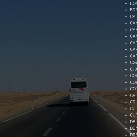
BO
BR
CA
CA
CA
CA
CA
CA
CA
CG
CH
CO
CO
CO
CR
CR
CU
CU
DE
DE
DE