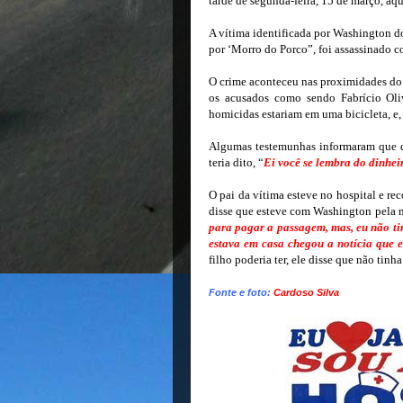
tarde de segunda-feira, 15 de março, aq
A vítima identificada por Washington do
por ‘Morro do Porco”, foi assassinado c
O crime aconteceu nas proximidades do C
os acusados como sendo Fabrício Oli
homicidas estariam em uma bicicleta, e
Algumas testemunhas informaram que d
teria dito, “
Ei você se lembra do dinhei
O pai da vítima esteve no hospital e re
disse que esteve com Washington pela 
para pagar a passagem, mas, eu não tin
estava em casa chegou a notícia que e
filho poderia ter, ele disse que não tin
Fonte e foto:
Cardoso Silva