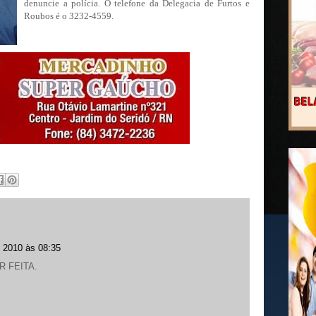
denuncie a polícia. O telefone da Delegacia de Furtos e
Roubos é o 3232-4559.
 2010 às 08:35
R FEITA.