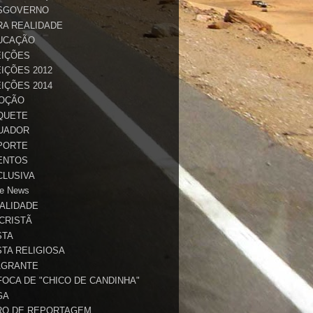
SGOVERNO
RA REALIDADE
UCAÇÃO
EIÇÕES
IÇÕES 2012
IÇÕES 2014
OÇÃO
QUETE
UADOR
PORTE
ENTOS
CLUSIVA
e News
TALIDADE
 CRISTÃ
STA
STA RELIGIOSA
AGRANTE
FOCA DE "CHICO DE CANDINHA"
GA
RO DE REPORTAGEM