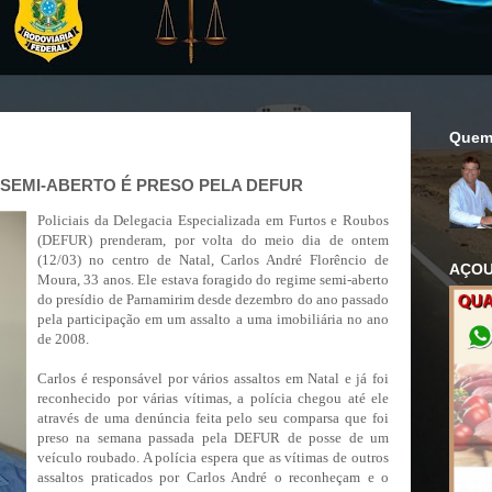
Quem
SEMI-ABERTO É PRESO PELA DEFUR
Policiais da Delegacia Especializada em Furtos e Roubos
(DEFUR) prenderam, por volta do meio dia de ontem
(12/03) no centro de Natal, Carlos André Florêncio de
AÇOU
Moura, 33 anos. Ele estava foragido do regime semi-aberto
do presídio de Parnamirim desde dezembro do ano passado
pela participação em um assalto a uma imobiliária no ano
de 2008.
Carlos é responsável por vários assaltos em Natal e já foi
reconhecido por várias vítimas, a polícia chegou até ele
através de uma denúncia feita pelo seu comparsa que foi
preso na semana passada pela DEFUR de posse de um
veículo roubado. A polícia espera que as vítimas de outros
assaltos praticados por Carlos André o reconheçam e o