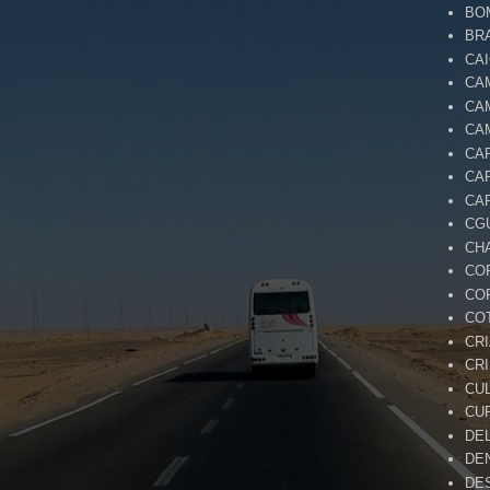
BO
BR
CA
CA
CA
CA
CA
CA
CA
CG
CH
CO
CO
CO
CR
CR
CU
CU
DE
DE
DE