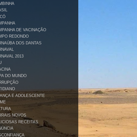
MBINHA
ASIL
ICÓ
MPANHA
MPANHA DE VACINAÇÃO
MPO REDONDO
RNAÚBA DOS DANTAS
RNAVAL
RNAVAL 2013
U
ACINA
PA DO MUNDO
RRUPÇÃO
TIDIANO
IANÇA E ADOLESCENTE
IME
LTURA
RRAIS NOVOS
LICIOSAS RECEITAS
NÚNCIA
SCONFIANÇA