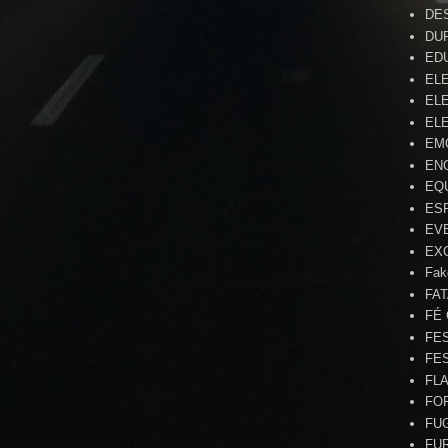
DE
DU
ED
EL
ELE
ELE
EM
EN
EQ
ES
EV
EX
Fak
FA
FÉ
FE
FE
FL
FO
FU
FU