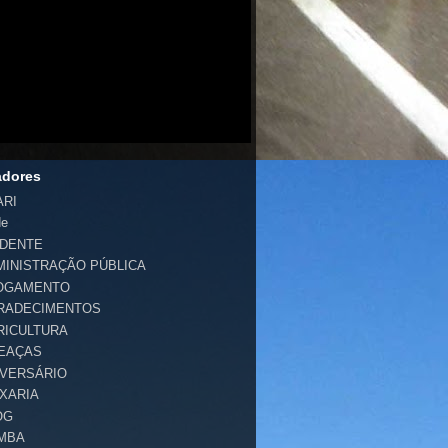
adores
ARI
de
IDENTE
MINISTRAÇÃO PÚBLICA
OGAMENTO
RADECIMENTOS
RICULTURA
EAÇAS
IVERSÁRIO
IXARIA
OG
MBA