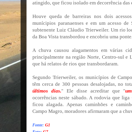
atingido, que ficou isolado em decorrência das 
Houve queda de barreiras nos dois acesso
munícipios paranaenses e em um acesso de 
subtenente Luiz Cláudio Trierweiler. Um rio lo
da Boa Vista transbordou e encobriu uma ponte
A chuva causou alagamentos em várias cid
principalmente na região Norte, Centro-sul e
que há relatos de rios que transbordaram.
Segundo Trierweiler, os municípios de Camp
têm cerca de 300 pessoas desalojadas, no tota
últimos dias.
" Ele disse acreditar que "
um
ocorrências neste sábado.
A rodovia que liga
ficou alagada. Apenas caminhões e caminh
Campo Magro, moradores afirmaram que a chuva
Fonte:
G1
Foto:
G7