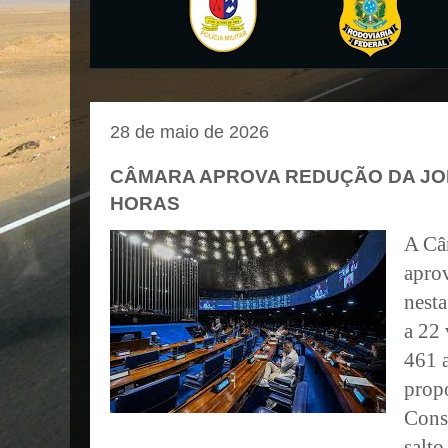
28 de maio de 2026
CÂMARA APROVA REDUÇÃO DA JO
HORAS
A Câ
apro
nesta
a 22 
461 
prop
Cons
salto