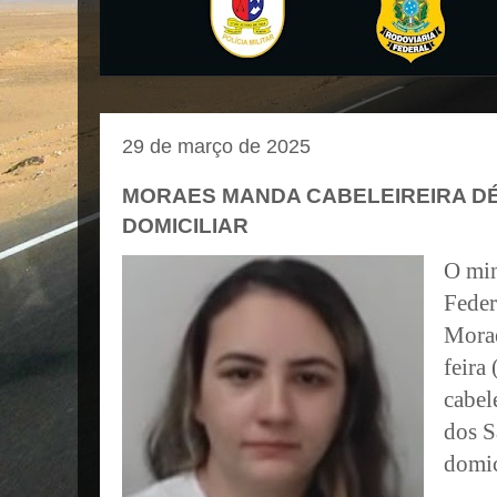
29 de março de 2025
MORAES MANDA CABELEIREIRA D
DOMICILIAR
O min
Feder
Morae
feira
cabel
dos S
domic