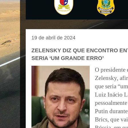
19 de abril de 2024
ZELENSKY DIZ QUE ENCONTRO ENT
SERIA ‘UM GRANDE ERRO’
O presidente
Zelensky, afi
que seria “um
Luiz Inácio L
pessoalmente 
Putin durante
Brics, que va
Rússia, em o