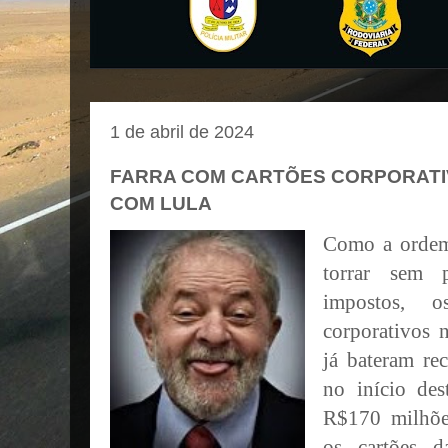
1 de abril de 2024
FARRA COM CARTÕES CORPORATIV
COM LULA
Como a ordem
torrar sem 
impostos, 
corporativos 
já bateram re
no início de
R$170 milhõe
os cartões da