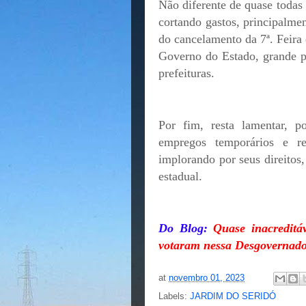
Não diferente de quase todas 
cortando gastos, principalmen
do cancelamento da 7ª. Feira
Governo do Estado, grande pa
prefeituras.
Por fim, resta lamentar, p
empregos temporários e r
implorando por seus direitos
estadual.
Do Blog:
Quase inacreditáv
votaram nessa Desgovernad
at
novembro 01, 2023
Labels:
JARDIM DO SERIDÓ