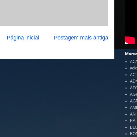
Página inicial
Postagem mais antiga
Marc
AC
aci
AC
AD
AF
AG
AG
AM
AN
BA
BL
BO