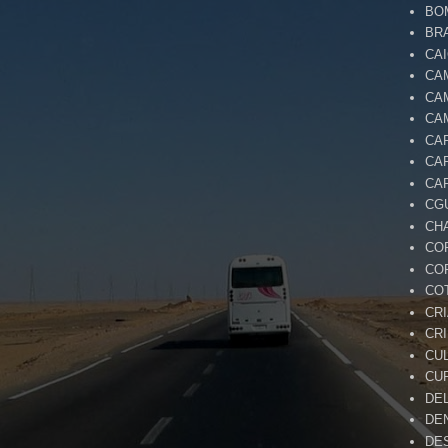
BO
BR
CA
CA
CA
CA
CA
CA
CA
CG
CH
CO
CO
CO
CR
CR
CU
CU
DE
DE
DE