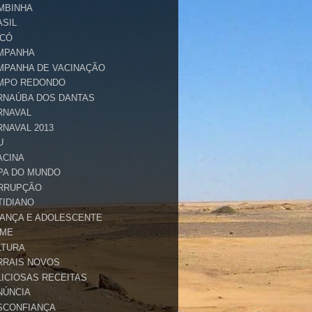
MBINHA
ASIL
ICÓ
MPANHA
MPANHA DE VACINAÇÃO
MPO REDONDO
RNAÚBA DOS DANTAS
RNAVAL
RNAVAL 2013
U
ACINA
PA DO MUNDO
RRUPÇÃO
TIDIANO
IANÇA E ADOLESCENTE
IME
LTURA
RRAIS NOVOS
LICIOSAS RECEITAS
NÚNCIA
SCONFIANÇA