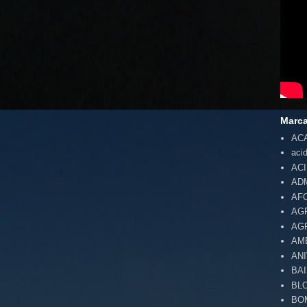
Marc
AC
aci
AC
AD
AF
AG
AG
AM
AN
BA
BL
BO