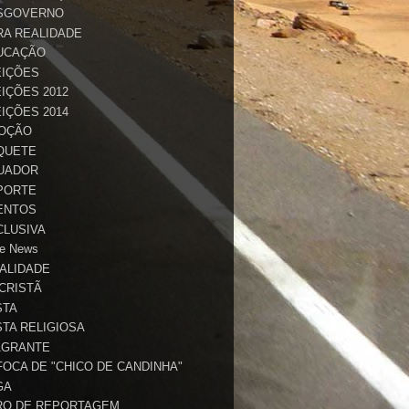
SGOVERNO
RA REALIDADE
UCAÇÃO
EIÇÕES
IÇÕES 2012
IÇÕES 2014
OÇÃO
QUETE
UADOR
PORTE
ENTOS
CLUSIVA
e News
TALIDADE
 CRISTÃ
STA
STA RELIGIOSA
AGRANTE
FOCA DE "CHICO DE CANDINHA"
GA
RO DE REPORTAGEM