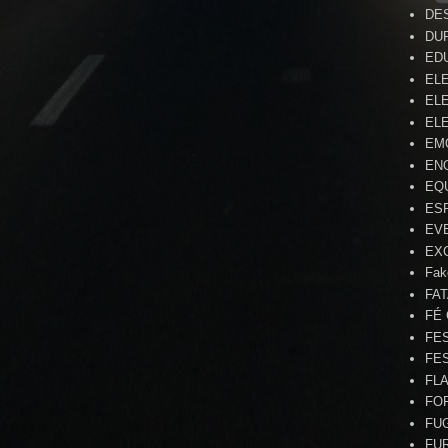
DE
DU
ED
EL
ELE
ELE
EM
EN
EQ
ES
EV
EX
Fak
FA
FÉ
FE
FE
FL
FO
FU
FU