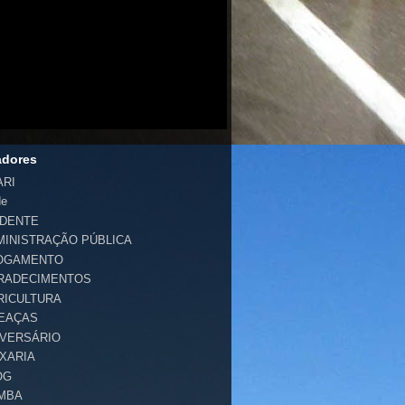
adores
ARI
de
IDENTE
MINISTRAÇÃO PÚBLICA
OGAMENTO
RADECIMENTOS
RICULTURA
EAÇAS
IVERSÁRIO
IXARIA
OG
MBA