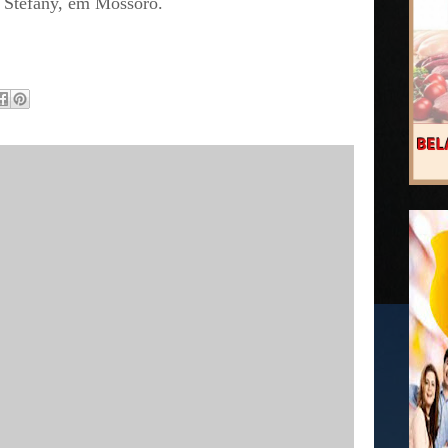
Stefany, em Mossoró.