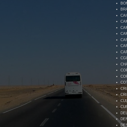
BO
BR
CA
CA
CA
CA
CA
CA
CA
CG
CH
CO
CO
CO
CR
CR
CU
CU
DE
DE
DE