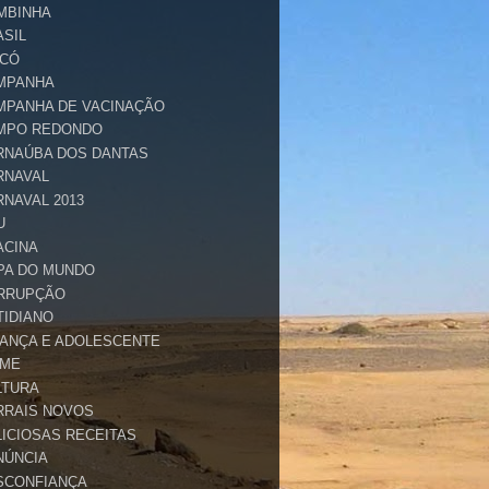
MBINHA
ASIL
ICÓ
MPANHA
MPANHA DE VACINAÇÃO
MPO REDONDO
RNAÚBA DOS DANTAS
RNAVAL
RNAVAL 2013
U
ACINA
PA DO MUNDO
RRUPÇÃO
TIDIANO
IANÇA E ADOLESCENTE
IME
LTURA
RRAIS NOVOS
LICIOSAS RECEITAS
NÚNCIA
SCONFIANÇA