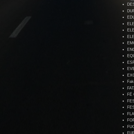
DE
DU
ED
EL
ELE
ELE
EM
EN
EQ
ES
EV
EX
Fak
FA
FÉ
FE
FE
FL
FO
FU
FU