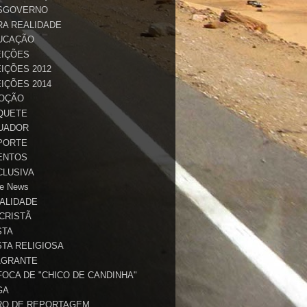
SGOVERNO
RA REALIDADE
UCAÇÃO
EIÇÕES
IÇÕES 2012
IÇÕES 2014
OÇÃO
QUETE
UADOR
PORTE
ENTOS
CLUSIVA
e News
TALIDADE
 CRISTÃ
STA
STA RELIGIOSA
AGRANTE
FOCA DE "CHICO DE CANDINHA"
GA
RO DE REPORTAGEM