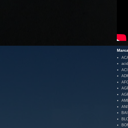
Marc
AC
aci
AC
AD
AF
AG
AG
AM
AN
BA
BL
BO