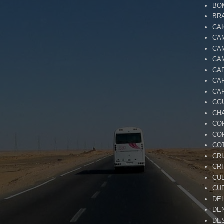
BO
BR
CA
CA
CA
CA
CA
CA
CA
CG
CH
CO
CO
CO
CR
CR
CU
CU
DE
DE
DE