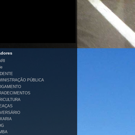
adores
ARI
de
IDENTE
MINISTRAÇÃO PÚBLICA
OGAMENTO
RADECIMENTOS
RICULTURA
EAÇAS
IVERSÁRIO
IXARIA
OG
MBA