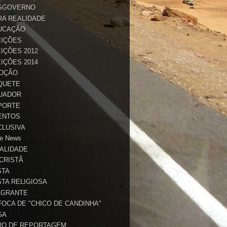
SGOVERNO
RA REALIDADE
UCAÇÃO
EIÇÕES
IÇÕES 2012
IÇÕES 2014
OÇÃO
QUETE
UADOR
PORTE
ENTOS
CLUSIVA
e News
TALIDADE
 CRISTÃ
STA
STA RELIGIOSA
AGRANTE
FOCA DE "CHICO DE CANDINHA"
GA
RO DE REPORTAGEM