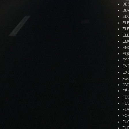
DE
DU
ED
EL
ELE
ELE
EM
EN
EQ
ES
EV
EX
Fak
FA
FÉ
FE
FE
FL
FO
FU
FU