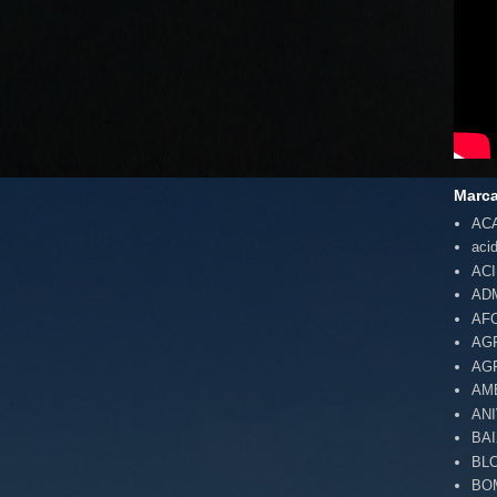
Marc
AC
aci
AC
AD
AF
AG
AG
AM
AN
BA
BL
BO