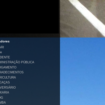
adores
ARI
de
IDENTE
MINISTRAÇÃO PÚBLICA
OGAMENTO
RADECIMENTOS
RICULTURA
EAÇAS
IVERSÁRIO
IXARIA
OG
MBA