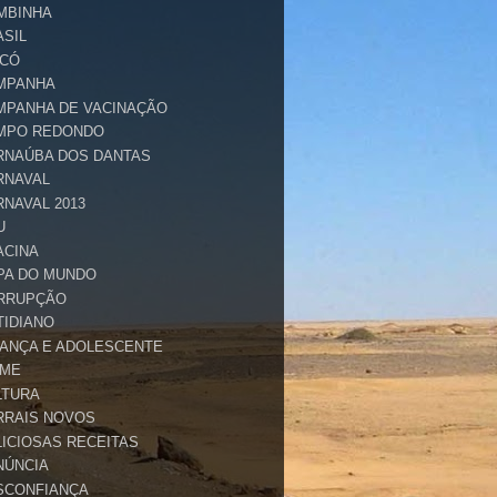
MBINHA
ASIL
ICÓ
MPANHA
MPANHA DE VACINAÇÃO
MPO REDONDO
RNAÚBA DOS DANTAS
RNAVAL
RNAVAL 2013
U
ACINA
PA DO MUNDO
RRUPÇÃO
TIDIANO
IANÇA E ADOLESCENTE
IME
LTURA
RRAIS NOVOS
LICIOSAS RECEITAS
NÚNCIA
SCONFIANÇA