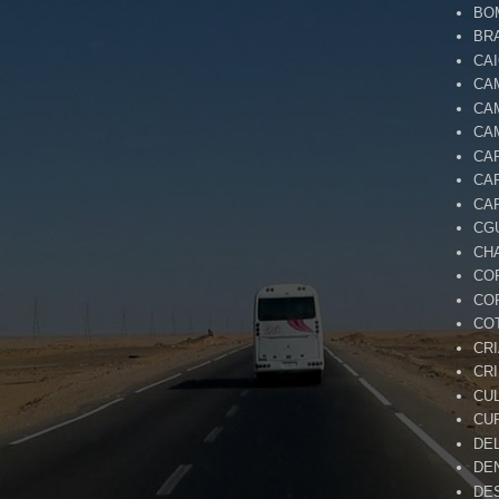
BO
BR
CA
CA
CA
CA
CA
CA
CA
CG
CH
CO
CO
CO
CR
CR
CU
CU
DE
DE
DE