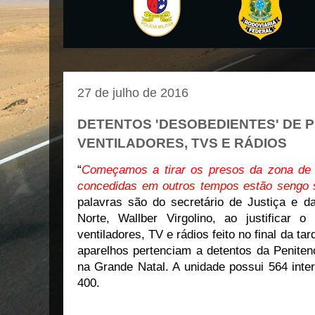
27 de julho de 2016
DETENTOS 'DESOBEDIENTES' DE P
VENTILADORES, TVS E RÁDIOS
“
Começamos a tirar os presos da zona de c
concedidas em outros tempos estão sengo su
palavras são do secretário de Justiça e 
Norte
, Wallber Virgolino, ao justificar 
ventiladores, TV e rádios feito no final da ta
aparelhos pertenciam a detentos da Peniten
na Grande
Natal
. A unidade possui 564 int
400.