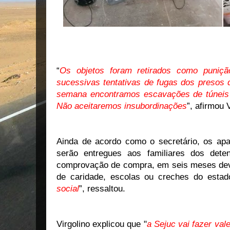
“
Os objetos foram retirados como puniç
sucessivas tentativas de fugas dos presos 
semana encontramos escavações de túneis n
Não aceitaremos insubordinações
”, afirmou V
Ainda de acordo como o secretário, os apar
serão entregues aos familiares dos dete
comprovação de compra, em seis meses deve
de caridade, escolas ou creches do estad
social
”, ressaltou.
Virgolino explicou que "
a Sejuc vai fazer val