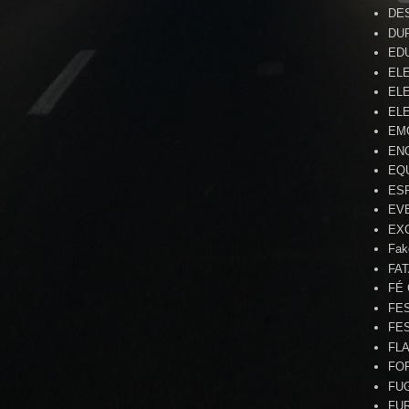
DE
DU
ED
EL
ELE
ELE
EM
EN
EQ
ES
EV
EX
Fak
FA
FÉ
FE
FE
FL
FO
FU
FU