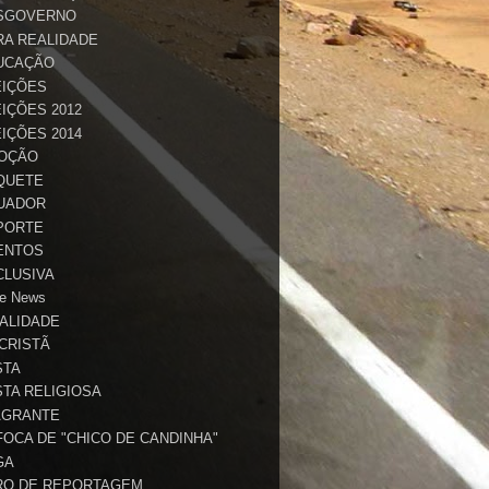
SGOVERNO
RA REALIDADE
UCAÇÃO
EIÇÕES
IÇÕES 2012
IÇÕES 2014
OÇÃO
QUETE
UADOR
PORTE
ENTOS
CLUSIVA
e News
TALIDADE
 CRISTÃ
STA
STA RELIGIOSA
AGRANTE
FOCA DE "CHICO DE CANDINHA"
GA
RO DE REPORTAGEM