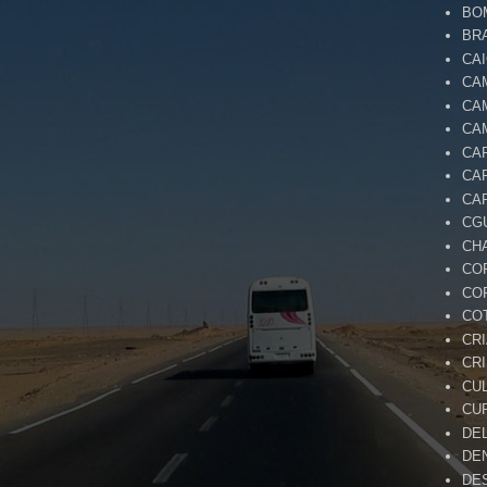
BO
BR
CA
CA
CA
CA
CA
CA
CA
CG
CH
CO
CO
CO
CR
CR
CU
CU
DE
DE
DE