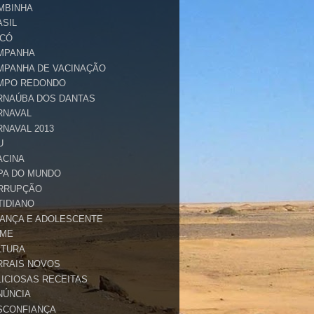
MBINHA
ASIL
ICÓ
MPANHA
MPANHA DE VACINAÇÃO
MPO REDONDO
RNAÚBA DOS DANTAS
RNAVAL
RNAVAL 2013
U
ACINA
PA DO MUNDO
RRUPÇÃO
TIDIANO
IANÇA E ADOLESCENTE
IME
LTURA
RRAIS NOVOS
LICIOSAS RECEITAS
NÚNCIA
SCONFIANÇA