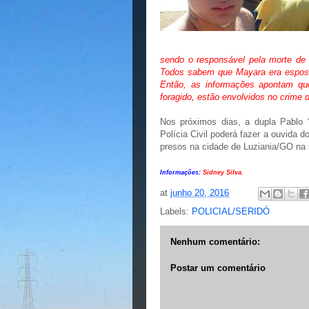
sendo o responsável pela morte de 
Todos sabem que Mayara era esposa 
Então, as informações apontam qu
foragido, estão envolvidos no crime d
Nos próximos dias, a dupla Pablo 
Polícia Civil poderá fazer a ouvida 
presos na cidade de Luziania/GO n
Informações:
Sidney Silva.
at
junho 20, 2016
Labels:
POLICIAL/SERIDÓ
Nenhum comentário:
Postar um comentário