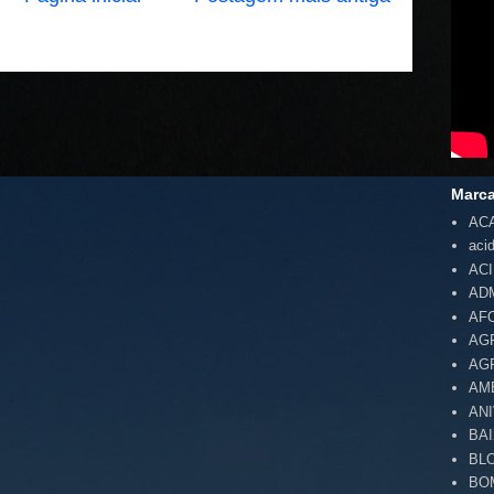
Marc
AC
aci
AC
AD
AF
AG
AG
AM
AN
BA
BL
BO