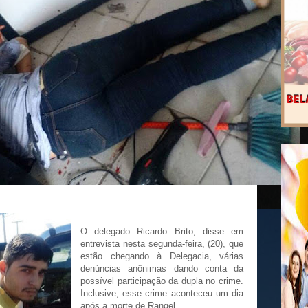
O delegado Ricardo Brito, disse em
entrevista nesta segunda-feira, (20), que
estão chegando à Delegacia, várias
denúncias anônimas dando conta da
possível participação da dupla no crime.
Inclusive, esse crime aconteceu um dia
após a morte de Rangel.