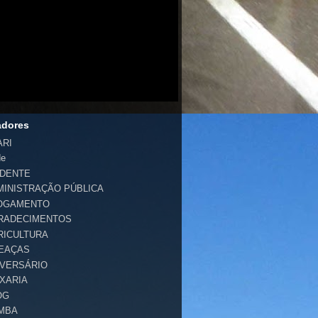
adores
ARI
de
IDENTE
MINISTRAÇÃO PÚBLICA
OGAMENTO
RADECIMENTOS
RICULTURA
EAÇAS
IVERSÁRIO
IXARIA
OG
MBA