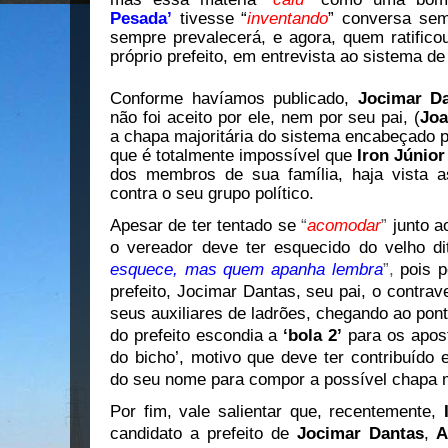
Pesada’
tivesse “
inventando
” conversa se
sempre prevalecerá, e agora, quem ratifico
próprio prefeito, em entrevista ao sistema de
Conforme havíamos publicado,
Jocimar D
não foi aceito por ele, nem por seu pai, (
Joa
a chapa majoritária do sistema encabeçado 
que é totalmente impossível que
Iron Júnior
dos membros de sua família, haja vista a
contra o seu grupo político.
Apesar de ter tentado se
“
acomodar
”
junto a
o
vereador deve ter esquecido do velho di
esquece, mas quem apanha lembra
”,
pois p
prefeito, Jocimar Dantas, seu pai, o contrav
seus auxiliares de ladrões, chegando ao pon
do prefeito escondia a
‘bola 2’
para os apos
do bicho’, motivo que deve ter contribuído
do seu nome para compor a possível chapa ma
Por fim, vale salientar que, recentemente,
candidato a prefeito de
Jocimar Dantas
,
A