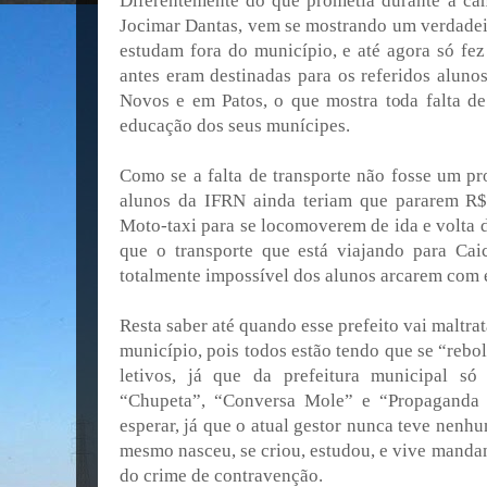
Diferentemente do que prometia durante a camp
Jocimar Dantas, vem se mostrando um verdadei
estudam fora do município, e até agora só fez
antes eram destinadas para os referidos aluno
Novos e em Patos, o que mostra toda falta 
educação dos seus munícipes.
Como se a falta de transporte não fosse um p
alunos da IFRN ainda teriam que pararem R$ 
Moto-taxi para se locomoverem de ida e volta 
que o transporte que está viajando para Cai
totalmente impossível dos alunos arcarem com 
Resta saber até quando esse prefeito vai maltra
município, pois todos estão tendo que se “rebo
letivos, já que da prefeitura municipal só
“Chupeta”, “Conversa Mole” e “Propaganda 
esperar, já que o atual gestor nunca teve nenhu
mesmo nasceu, se criou, estudou, e vive manda
do crime de contravenção.