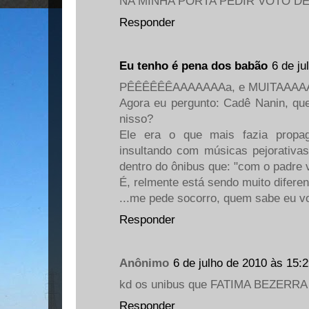
NA MINHA PORTA PEDIR VOTO D
Responder
Eu tenho é pena dos babão
6 de ju
PÊÊÊÊÊÊAAAAAAAa, e MUITAAAA
Agora eu pergunto: Cadê Nanin, que
nisso?
Ele era o que mais fazia propaga
insultando com músicas pejorativas 
dentro do ônibus que: "com o padre v
É, relmente está sendo muito diferen
...me pede socorro, quem sabe eu vo
Responder
Anônimo
6 de julho de 2010 às 15:
kd os unibus que FATIMA BEZERRA
Responder