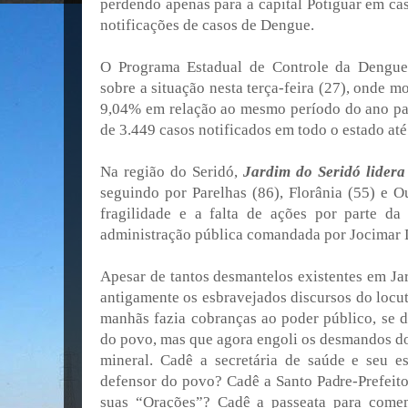
perdendo apenas para a capital Potiguar em ca
notificações de casos de Dengue.
O Programa Estadual de Controle da Dengue 
sobre a situação nesta terça-feira (27), onde 
9,04% em relação ao mesmo período do ano pas
de 3.449 casos notificados em todo o estado até 
Na região do Seridó,
Jardim do Seridó lidera
seguindo por Parelhas (86), Florânia (55) e O
fragilidade e a falta de ações por parte da
administração pública comandada por Jocimar 
Apesar de tantos desmantelos existentes em J
antigamente os esbravejados discursos do locut
manhãs fazia cobranças ao poder público, se d
do povo, mas que agora engoli os desmandos do
mineral. Cadê a secretária de saúde e seu e
defensor do povo? Cadê a Santo Padre-Prefei
suas “Orações”? Cadê a passeata para come