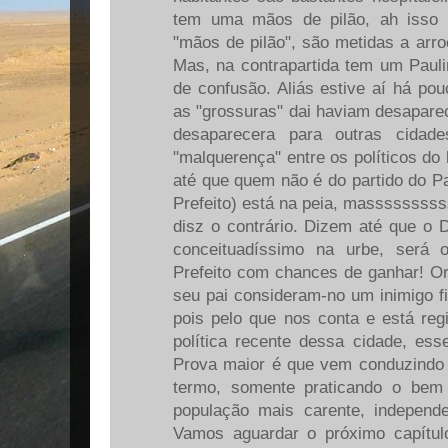
tem uma mãos de pilão, ah isso
"mãos de pilão", são metidas a arr
Mas, na contrapartida tem um Paul
de confusão. Aliás estive aí há po
as "grossuras" dai haviam desapare
desaparecera para outras cidad
"malquerença" entre os políticos do 
até que quem não é do partido do Pa
Prefeito) está na peia, masssssssss
disz o contrário. Dizem até que o 
conceituadíssimo na urbe, será 
Prefeito com chances de ganhar! Or
seu pai consideram-no um inimigo fi
pois pelo que nos conta e está regi
política recente dessa cidade, ess
Prova maior é que vem conduzindo
termo, somente praticando o bem 
população mais carente, independe
Vamos aguardar o próximo capítul