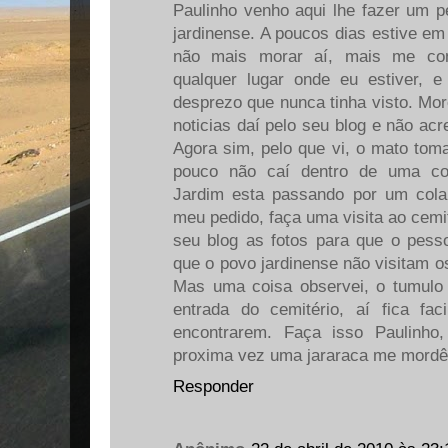
Paulinho venho aqui lhe fazer um 
jardinense. A poucos dias estive em
não mais morar aí, mais me con
qualquer lugar onde eu estiver, e
desprezo que nunca tinha visto. Mo
noticias daí pelo seu blog e não acr
Agora sim, pelo que vi, o mato toma
pouco não caí dentro de uma cov
Jardim esta passando por um colap
meu pedido, faça uma visita ao cemit
seu blog as fotos para que o pess
que o povo jardinense não visitam o
Mas uma coisa observei, o tumulo d
entrada do cemitério, aí fica fac
encontrarem. Faça isso Paulinh
proxima vez uma jararaca me mordê
Responder