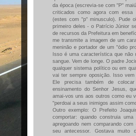
da época (escrevia-se com "P" mai
criticados como agora com essa n
(estes com "p" minusculo). Pude 
primeiro deles - o Patrício Júnior 
de recursos da Prefeitura em benefício
me transmite a imagem de um cara
meninão e portador de um "ódio pro
Isso é uma característica que não
sangue. Vem de longe. O padre Joci
qualquer sistema político ou em qua
vai ter sempre oposição. Isso ve
Ele precisa também de colocar
ensinamento do Senhor Jesus, q
amai-vos uns aos outros como eu 
"perdoai a seus inimigos assim com
Outro exemplo: O Prefeito Joaqu
comportar: quando construia uma 
apregoando nem comparando com o
seu antecessor. Gostava muito 