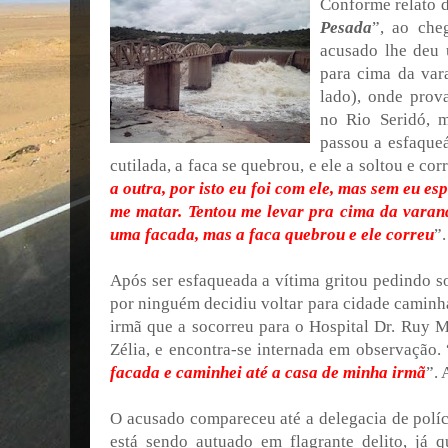
Conforme relato d
Pesada
”, ao che
acusado lhe deu 
para cima da vara
lado), onde prov
no Rio Seridó, 
passou a esfaqueá
cutilada, a faca se quebrou, e ele a soltou e corr
a outra, por isto eu foi com ele, mas sem eu es
me matar. Tentou me levar pra cima da varanda
uma facada, mas a faca quebrou e ele correu
”
Após ser esfaqueada a vítima gritou pedindo s
por ninguém decidiu voltar para cidade caminh
irmã que a socorreu para o Hospital Dr. Ruy Ma
Zélia, e encontra-se internada em observação. 
facada e caminhei até a casa de minha irmã
”. 
O acusado compareceu até a delegacia de políc
está sendo autuado em flagrante delito, já