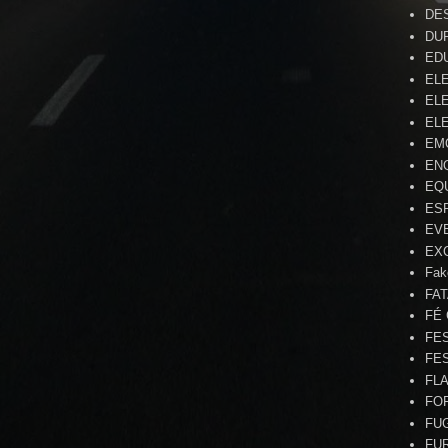
DE
DU
ED
EL
ELE
ELE
EM
EN
EQ
ES
EV
EX
Fak
FA
FÉ
FE
FE
FL
FO
FU
FU