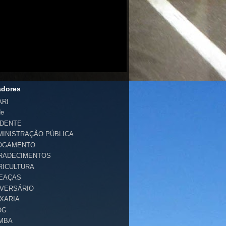
adores
ARI
de
IDENTE
MINISTRAÇÃO PÚBLICA
OGAMENTO
RADECIMENTOS
RICULTURA
EAÇAS
IVERSÁRIO
IXARIA
OG
MBA