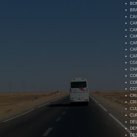
BO
BR
CA
CA
CA
CA
CA
CA
CA
CG
CH
CO
CO
CO
CR
CR
CU
CU
DE
DE
DE