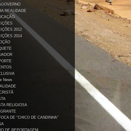
SGOVERNO
RA REALIDADE
UCAÇÃO
EIÇÕES
IÇÕES 2012
IÇÕES 2014
OÇÃO
QUETE
UADOR
PORTE
ENTOS
CLUSIVA
e News
TALIDADE
 CRISTÃ
STA
STA RELIGIOSA
AGRANTE
FOCA DE "CHICO DE CANDINHA"
GA
RO DE REPORTAGEM