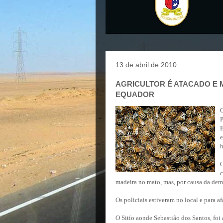
13 de abril de 2010
AGRICULTOR É ATACADO E 
EQUADOR
O
P
e
h
O
c
madeira no mato, mas, por causa da demo
Os policiais estiveram no local e para af
O Sitío aonde Sebastião dos Santos, foi