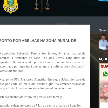
Quem
MORTO POR ABELHAS NA ZONA RURAL DE
 agricultor, Sebastião Pereira dos Santos, 54 anos, natural de
arelhas, e residente no Sitio Pau dos Ferros, zona rural de
AÇOU
Equador/RN, foi atacado por abelhas e morreu. Seu corpo foi
ncontrado por uma irmã que acionou a polícia, por volta das 14
oras e 30 minutos.
 sargento PM, Francisco Almeida, disse que Sebastião, saiu de
asa por volta do meio dia dizendo que iria arrancar estacas de
ra, a irmão foi a sua procura e foi quando o encontrou.
astar as abelhas do corpo foi preciso usar fumaça.
 atacado, é distante cerca de 7 km do centro urbano de Equador.