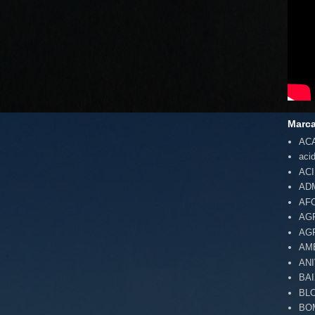
Marc
AC
aci
AC
AD
AF
AG
AG
AM
AN
BA
BL
BO