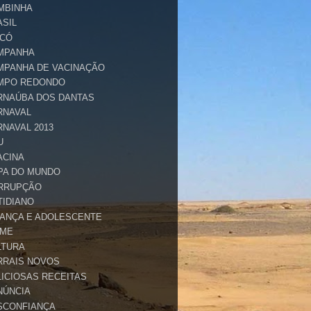
MBINHA
ASIL
ICÓ
MPANHA
MPANHA DE VACINAÇÃO
MPO REDONDO
RNAÚBA DOS DANTAS
RNAVAL
RNAVAL 2013
U
ACINA
PA DO MUNDO
RRUPÇÃO
TIDIANO
IANÇA E ADOLESCENTE
IME
LTURA
RRAIS NOVOS
LICIOSAS RECEITAS
NÚNCIA
SCONFIANÇA