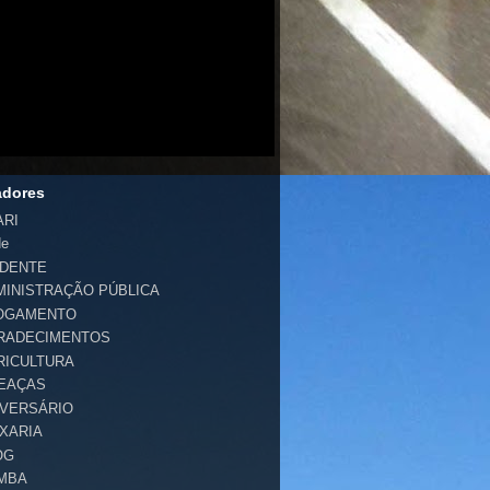
adores
ARI
de
IDENTE
MINISTRAÇÃO PÚBLICA
OGAMENTO
RADECIMENTOS
RICULTURA
EAÇAS
IVERSÁRIO
IXARIA
OG
MBA