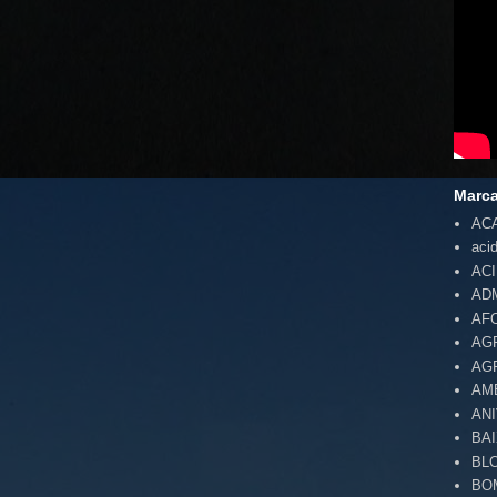
Marc
AC
aci
AC
AD
AF
AG
AG
AM
AN
BA
BL
BO