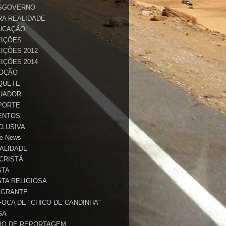
SGOVERNO
RA REALIDADE
UCAÇÃO
EIÇÕES
IÇÕES 2012
IÇÕES 2014
OÇÃO
QUETE
UADOR
PORTE
ENTOS
CLUSIVA
e News
TALIDADE
 CRISTÃ
STA
STA RELIGIOSA
AGRANTE
FOCA DE "CHICO DE CANDINHA"
GA
RO DE REPORTAGEM