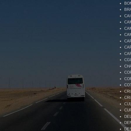
BO
BR
CA
CA
CA
CA
CA
CA
CA
CG
CH
CO
CO
CO
CR
CR
CU
CU
DE
DE
DE