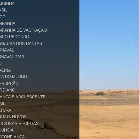
MBINHA
ASIL
ICÓ
MPANHA
MPANHA DE VACINAÇÃO
MPO REDONDO
RNAÚBA DOS DANTAS
RNAVAL
RNAVAL 2013
U
ACINA
PA DO MUNDO
RRUPÇÃO
TIDIANO
IANÇA E ADOLESCENTE
IME
LTURA
RRAIS NOVOS
LICIOSAS RECEITAS
NÚNCIA
SCONFIANÇA