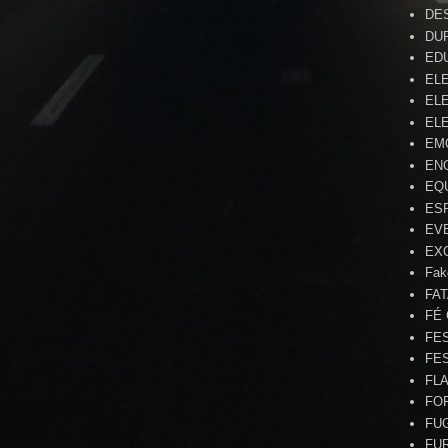
DE
DU
ED
EL
ELE
ELE
EM
EN
EQ
ES
EV
EX
Fak
FA
FÉ
FE
FE
FL
FO
FU
FU