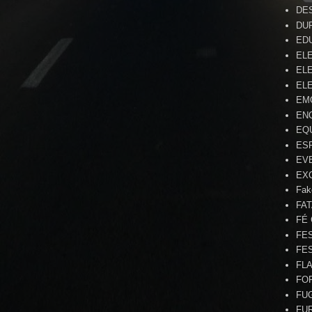
DE
DU
ED
EL
ELE
ELE
EM
EN
EQ
ES
EV
EX
Fak
FA
FÉ
FE
FE
FL
FO
FU
FU