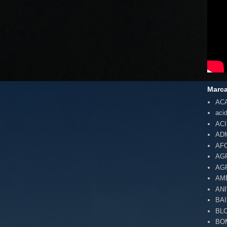
Marc
AC
aci
AC
AD
AF
AG
AG
AM
AN
BA
BL
BO