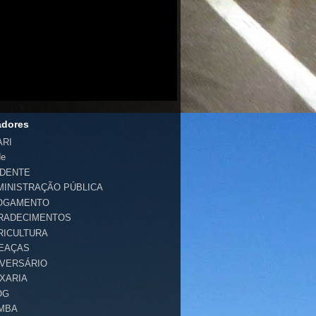
adores
ARI
de
IDENTE
MINISTRAÇÃO PÚBLICA
OGAMENTO
RADECIMENTOS
RICULTURA
EAÇAS
IVERSÁRIO
IXARIA
OG
MBA