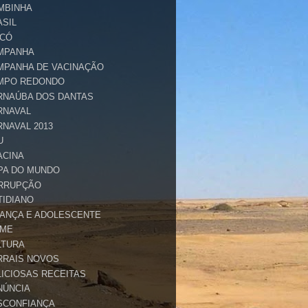
MBINHA
ASIL
ICÓ
MPANHA
MPANHA DE VACINAÇÃO
MPO REDONDO
RNAÚBA DOS DANTAS
RNAVAL
RNAVAL 2013
U
ACINA
PA DO MUNDO
RRUPÇÃO
TIDIANO
IANÇA E ADOLESCENTE
IME
LTURA
RRAIS NOVOS
LICIOSAS RECEITAS
NÚNCIA
SCONFIANÇA