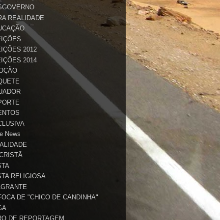
SGOVERNO
RA REALIDADE
UCAÇÃO
EIÇÕES
IÇÕES 2012
IÇÕES 2014
OÇÃO
QUETE
UADOR
PORTE
ENTOS
CLUSIVA
e News
TALIDADE
 CRISTÃ
STA
STA RELIGIOSA
AGRANTE
FOCA DE "CHICO DE CANDINHA"
GA
RO DE REPORTAGEM