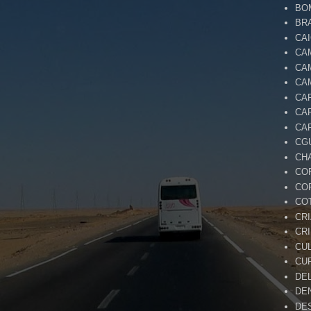
BO
BR
CA
CA
CA
CA
CA
CA
CA
CG
CH
CO
CO
CO
CR
CR
CU
CU
DE
DE
DE