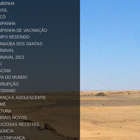
MBINHA
ASIL
ICÓ
MPANHA
MPANHA DE VACINAÇÃO
MPO REDONDO
RNAÚBA DOS DANTAS
RNAVAL
RNAVAL 2013
U
ACINA
PA DO MUNDO
RRUPÇÃO
TIDIANO
IANÇA E ADOLESCENTE
IME
LTURA
RRAIS NOVOS
LICIOSAS RECEITAS
NÚNCIA
SCONFIANÇA