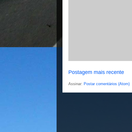
Postagem mais recente
Assinar:
Postar comentários (Atom)