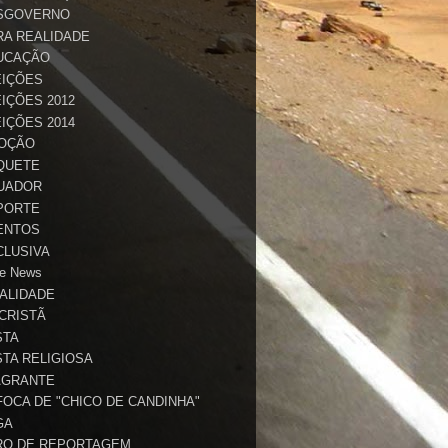
SGOVERNO
RA REALIDADE
UCAÇÃO
EIÇÕES
IÇÕES 2012
IÇÕES 2014
OÇÃO
QUETE
UADOR
PORTE
ENTOS
CLUSIVA
e News
TALIDADE
 CRISTÃ
STA
STA RELIGIOSA
AGRANTE
FOCA DE "CHICO DE CANDINHA"
GA
RO DE REPORTAGEM