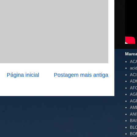
Marc
AC
aci
Página inicial
Postagem mais antiga
AC
AD
AF
AG
AG
AM
AN
BA
BL
BO