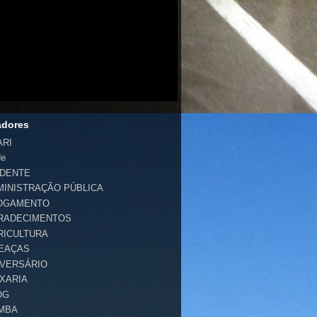
adores
ARI
de
IDENTE
MINISTRAÇÃO PÚBLICA
OGAMENTO
RADECIMENTOS
RICULTURA
EAÇAS
IVERSÁRIO
IXARIA
OG
MBA