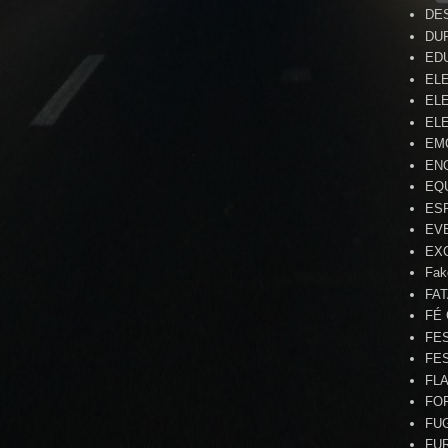
DE
DU
ED
EL
ELE
ELE
EM
EN
EQ
ES
EV
EX
Fak
FA
FÉ
FE
FE
FL
FO
FU
FU