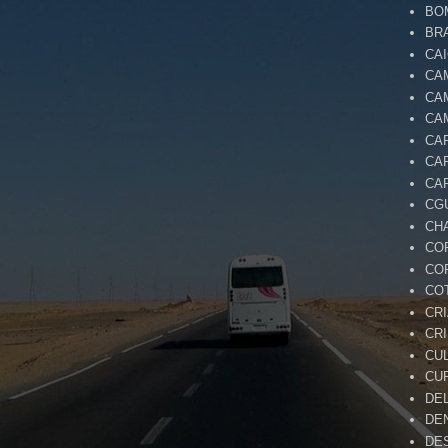
BO
BR
CA
CA
CA
CA
CA
CA
CA
CG
CH
CO
CO
CO
CR
CR
CU
CU
DE
DE
DE