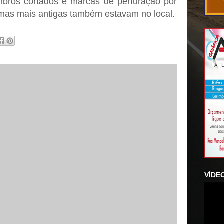
bros cortados e marcas de perfuração por
timas mais antigas também estavam no local.
VÍDE