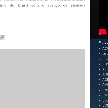
utivo do Brasil com o avanço da escalada
Marc
AC
aci
AC
AD
AF
AG
AG
AM
AN
BA
BL
BO