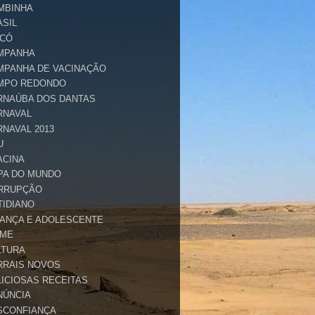
MBINHA
ASIL
ICÓ
MPANHA
MPANHA DE VACINAÇÃO
MPO REDONDO
RNAÚBA DOS DANTAS
RNAVAL
RNAVAL 2013
U
ACINA
PA DO MUNDO
RRUPÇÃO
TIDIANO
IANÇA E ADOLESCENTE
IME
LTURA
RRAIS NOVOS
LICIOSAS RECEITAS
NÚNCIA
SCONFIANÇA