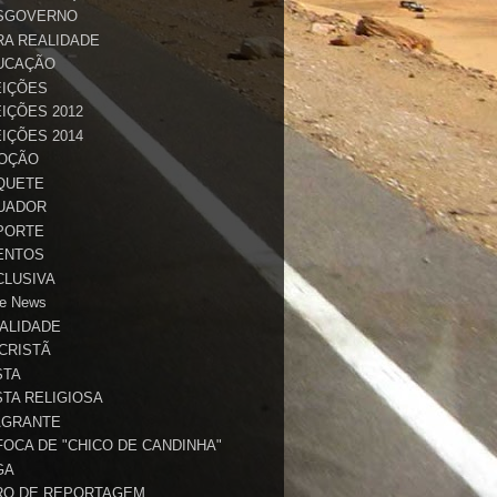
SGOVERNO
RA REALIDADE
UCAÇÃO
EIÇÕES
IÇÕES 2012
IÇÕES 2014
OÇÃO
QUETE
UADOR
PORTE
ENTOS
CLUSIVA
e News
TALIDADE
 CRISTÃ
STA
STA RELIGIOSA
AGRANTE
FOCA DE "CHICO DE CANDINHA"
GA
RO DE REPORTAGEM