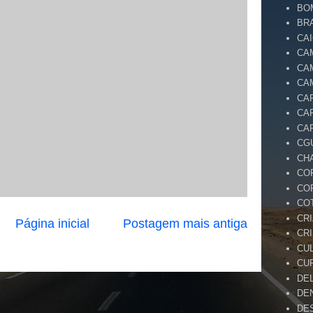
BO
BR
CA
CA
CA
CA
CA
CA
CA
CG
CH
CO
CO
CO
CR
Página inicial
Postagem mais antiga
CR
CU
CU
DE
DE
DE