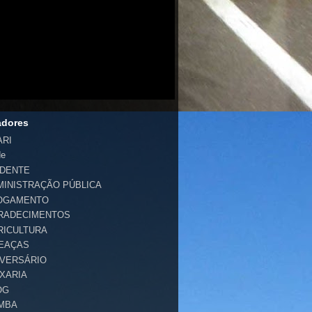
adores
ARI
de
IDENTE
MINISTRAÇÃO PÚBLICA
OGAMENTO
RADECIMENTOS
RICULTURA
EAÇAS
IVERSÁRIO
IXARIA
OG
MBA