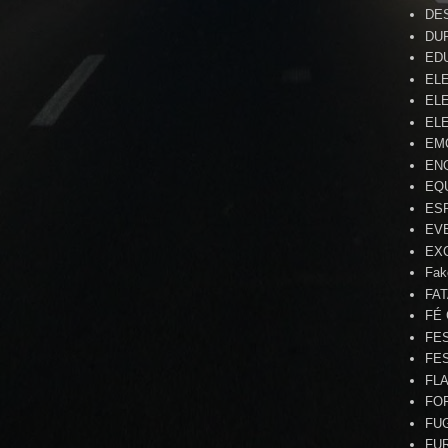
DE
DU
ED
EL
ELE
ELE
EM
EN
EQ
ES
EV
EX
Fak
FA
FÉ
FE
FE
FL
FO
FU
FU