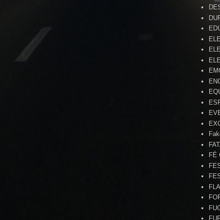
DE
DU
ED
EL
ELE
ELE
EM
EN
EQ
ES
EV
EX
Fak
FA
FÉ
FE
FE
FL
FO
FU
FU