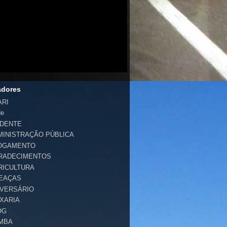
adores
ARI
de
IDENTE
MINISTRAÇÃO PÚBLICA
OGAMENTO
RADECIMENTOS
RICULTURA
EAÇAS
IVERSÁRIO
IXARIA
OG
MBA