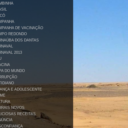
MBINHA
ASIL
ICÓ
MPANHA
MPANHA DE VACINAÇÃO
MPO REDONDO
RNAÚBA DOS DANTAS
RNAVAL
RNAVAL 2013
U
ACINA
PA DO MUNDO
RRUPÇÃO
TIDIANO
IANÇA E ADOLESCENTE
IME
LTURA
RRAIS NOVOS
LICIOSAS RECEITAS
NÚNCIA
SCONFIANÇA