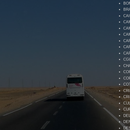
BO
BR
CA
CA
CA
CA
CA
CA
CA
CG
CH
CO
CO
CO
CR
CR
CU
CU
DE
DE
DE