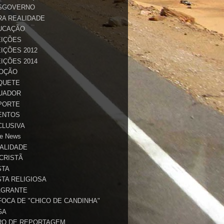
SGOVERNO
RA REALIDADE
UCAÇÃO
EIÇÕES
IÇÕES 2012
IÇÕES 2014
OÇÃO
QUETE
UADOR
PORTE
ENTOS
CLUSIVA
e News
TALIDADE
 CRISTÃ
STA
STA RELIGIOSA
AGRANTE
FOCA DE "CHICO DE CANDINHA"
GA
RO DE REPORTAGEM