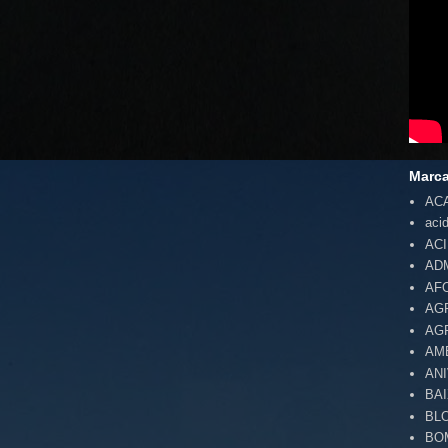
Marc
AC
aci
AC
AD
AF
AG
AG
AM
AN
BA
BL
BO