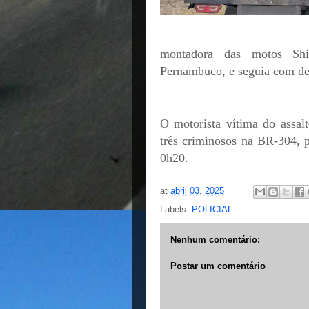
montadora das motos Sh
Pernambuco, e seguia com des
O motorista vítima do assal
três criminosos na BR-304, p
0h20.
at
abril 03, 2025
Labels:
POLICIAL
Nenhum comentário:
Postar um comentário